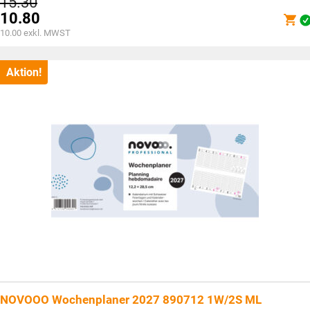
Ursprünglicher
15.30
Preis
10.80
war:
Aktueller
10.00
exkl. MWST
CHF15.30
Preis
ist:
CHF10.80.
Aktion!
NOVOOO Wochenplaner 2027 890712 1W/2S ML