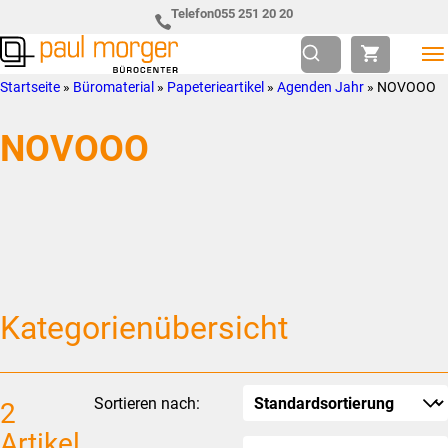
Zur
Skip
Telefon
055 251 20 20
Hauptnavigation
to
springen
main
Paul
so
Startseite
»
Büromaterial
»
Papeterieartikel
»
Agenden Jahr
»
NOVOOO
content
Morger
individuell
NOVOOO
AG
wie
Bürocenter
Sie
Kategorienübersicht
Sortieren nach:
2
Artikel