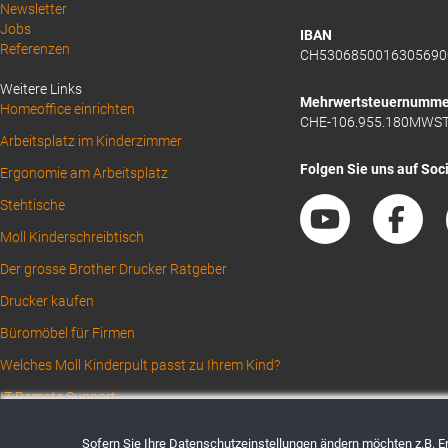
Above
Newsletter
Jobs
Footer
IBAN
Referenzen
CH5306850016305690
1
Weitere Links
Mehrwertsteuernumme
Homeoffice einrichten
CHE-106.955.180MWS
Arbeitsplatz im Kinderzimmer
Folgen Sie uns auf Soc
Ergonomie am Arbeitsplatz
Stehtische
Moll Kinderschreibtisch
Der grosse Brother Drucker Ratgeber
Drucker kaufen
Büromöbel für Firmen
Welches Moll Kinderpult passt zu Ihrem Kind?
IT Remote Support
Sofern Sie Ihre Datenschutzeinstellungen ändern möchten z.B. Ert