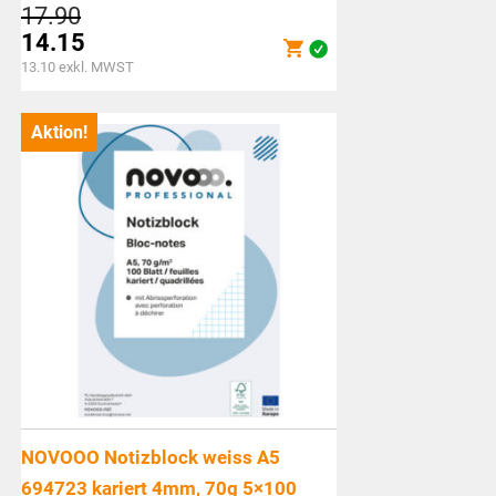
Ursprünglicher
17.90
Preis
14.15
war:
Aktueller
13.10
exkl. MWST
CHF17.90
Preis
ist:
Aktion!
CHF14.15.
NOVOOO Notizblock weiss A5
694723 kariert 4mm, 70g 5×100