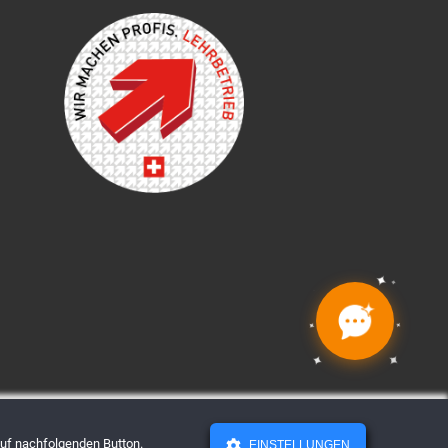
✦
✦
✦
✦
✦
✦
✦
✦
 auf nachfolgenden Button.
EINSTELLUNGEN