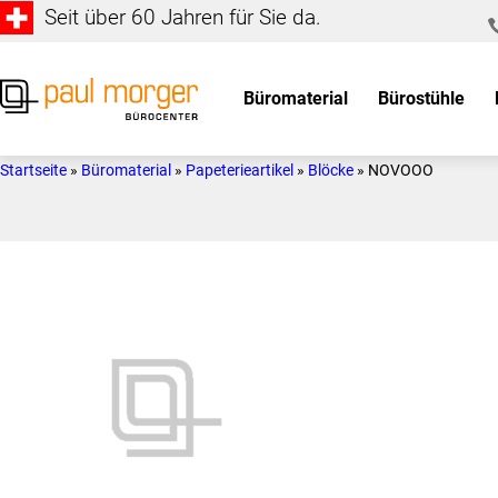
Seit über 60 Jahren für Sie da.
Zur
Skip
Hauptnavigation
to
springen
main
Büromaterial
Bürostühle
content
Paul
so
Morger
individuell
Startseite
»
Büromaterial
»
Papeterieartikel
»
Blöcke
»
NOVOOO
AG
wie
Bürocenter
Sie