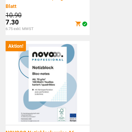
Blatt
Ursprünglicher
10.90
Preis
7.30
war:
Aktueller
6.75
exkl. MWST
CHF10.90
Preis
ist:
Aktion!
CHF7.30.