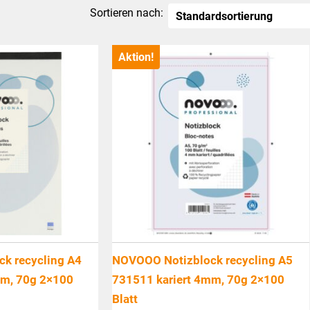
Sortieren nach:
Aktion!
k recycling A4
NOVOOO Notizblock recycling A5
mm, 70g 2×100
731511 kariert 4mm, 70g 2×100
Blatt