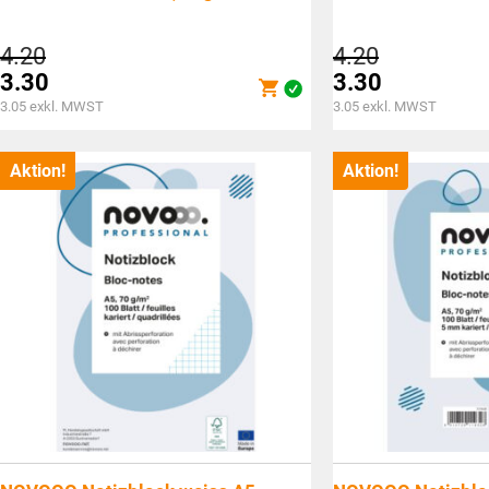
Ursprünglicher
Ursprüngli
4.20
4.20
Preis
Preis
3.30
3.30
war:
war:
Aktueller
Aktueller
3.05
exkl. MWST
3.05
exkl. MWST
CHF4.20
CHF4.20
Preis
Preis
ist:
ist:
Aktion!
Aktion!
CHF3.30.
CHF3.30.