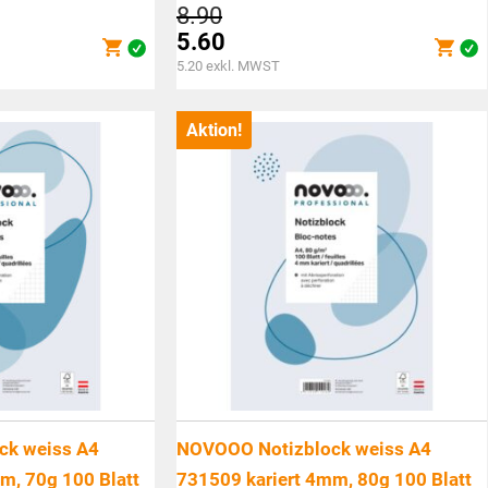
cher
Ursprünglicher
8.90
Preis
5.60
war:
Aktueller
5.20
exkl. MWST
CHF8.90
Preis
ist:
Aktion!
CHF5.60.
ck weiss A4
NOVOOO Notizblock weiss A4
m, 70g 100 Blatt
731509 kariert 4mm, 80g 100 Blatt