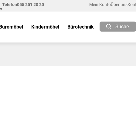
Telefon
055 251 20 20
Mein Konto
Über uns
Kon
Suche
Büromöbel
Kindermöbel
Bürotechnik