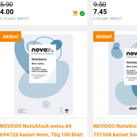
Ursprünglicher
Ursprüngli
5.90
9.50
Preis
Preis
4.00
7.45
war:
war:
Aktueller
Aktueller
3.70
exkl. MWST
6.90
exkl. MWST
CHF5.90
CHF9.50
Preis
Preis
ist:
ist:
Aktion!
Aktion!
CHF4.00.
CHF7.45.
NOVOOO Notizblock weiss A4
NOVOOO Notizblo
694726 kariert 4mm, 70g 100 Blatt
731508 kariert 5m