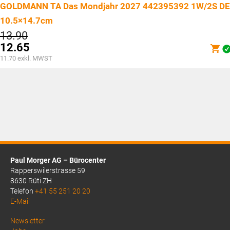
GOLDMANN TA Das Mondjahr 2027 442395392 1W/2S DE
10.5×14.7cm
Ursprünglicher
13.90
Preis
12.65
war:
Aktueller
11.70
exkl. MWST
CHF13.90
Preis
ist:
CHF12.65.
Paul Morger AG – Bürocenter
Rapperswilerstrasse 59
8630 Rüti ZH
Telefon
+41 55 251 20 20
E-Mail
Above
Newsletter