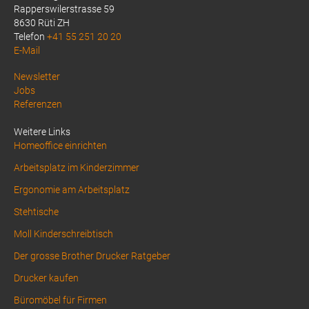
Rapperswilerstrasse 59
8630 Rüti ZH
Telefon
+41 55 251 20 20
E-Mail
Above
Newsletter
Jobs
Footer
Referenzen
1
Weitere Links
Homeoffice einrichten
Arbeitsplatz im Kinderzimmer
Ergonomie am Arbeitsplatz
Stehtische
Moll Kinderschreibtisch
Der grosse Brother Drucker Ratgeber
Drucker kaufen
Büromöbel für Firmen