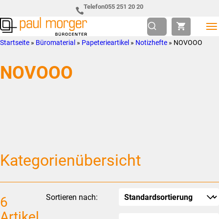
Zur
Skip
Telefon
055 251 20 20
Hauptnavigation
to
springen
main
Paul
so
Startseite
»
Büromaterial
»
Papeterieartikel
»
Notizhefte
»
NOVOOO
content
Morger
individuell
NOVOOO
AG
wie
Bürocenter
Sie
Kategorienübersicht
Sortieren nach:
6
Artikel