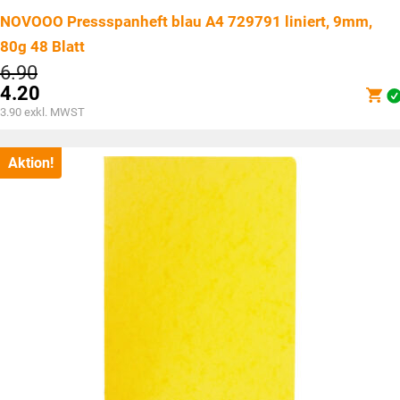
NOVOOO Pressspanheft blau A4 729791 liniert, 9mm,
80g 48 Blatt
Ursprünglicher
6.90
Preis
4.20
war:
Aktueller
3.90
exkl. MWST
CHF6.90
Preis
ist:
CHF4.20.
Aktion!