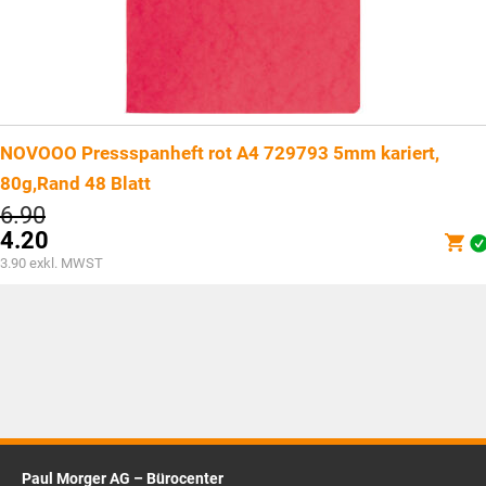
NOVOOO Pressspanheft rot A4 729793 5mm kariert,
80g,Rand 48 Blatt
Ursprünglicher
6.90
Preis
4.20
war:
Aktueller
3.90
exkl. MWST
CHF6.90
Preis
ist:
CHF4.20.
Paul Morger AG – Bürocenter