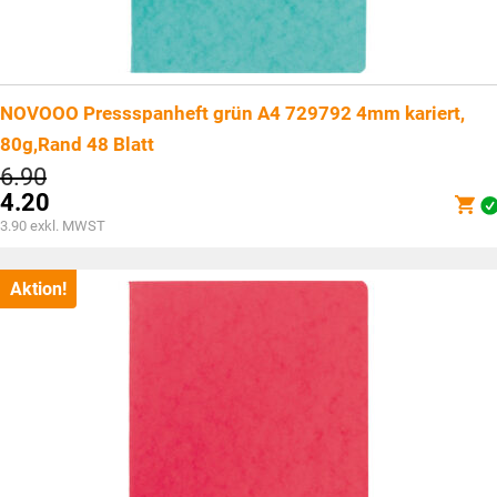
NOVOOO Pressspanheft grün A4 729792 4mm kariert,
80g,Rand 48 Blatt
Ursprünglicher
6.90
Preis
4.20
war:
Aktueller
3.90
exkl. MWST
CHF6.90
Preis
ist:
CHF4.20.
Aktion!