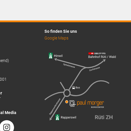
So finden Sie uns
Google Maps
hend)
001
r
T
ial Media