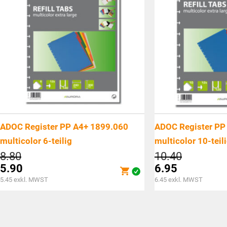
ADOC Register PP A4+ 1899.060
ADOC Register PP
multicolor 6-teilig
multicolor 10-teil
Ursprünglicher
Ursprüngl
8.80
10.40
Preis
Preis
5.90
6.95
war:
war:
Aktueller
Aktueller
5.45
exkl. MWST
6.45
exkl. MWST
CHF8.80
CHF10.4
Preis
Preis
ist:
ist:
CHF5.90.
CHF6.95.