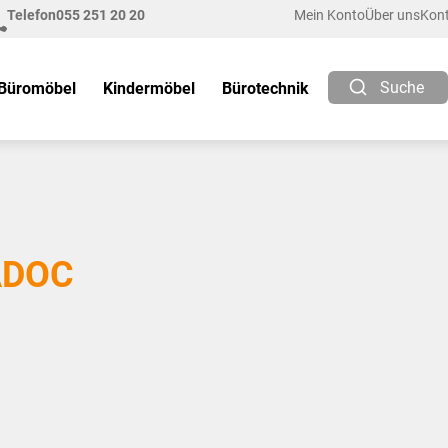
Telefon
055 251 20 20
Mein Konto
Über uns
Kon
Suche
Büromöbel
Kindermöbel
Bürotechnik
ADOC