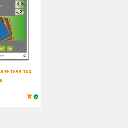
 A4+ 1899.100
ig
icher
0