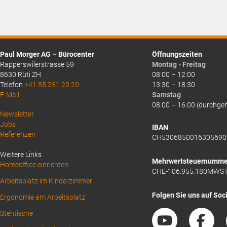
Paul Morger AG – Bürocenter
Öffnungszeiten
Rapperswilerstrasse 59
Montag - Freitag
8630 Rüti ZH
08:00 – 12:00
Telefon
+41 55 251 20 20
13:30 – 18:30
E-Mail
Samstag
08:00 – 16:00 (durchge
Above
Newsletter
Jobs
Footer
IBAN
Referenzen
CH5306850016305690
1
Weitere Links
Mehrwertsteuernumme
Homeoffice einrichten
CHE-106.955.180MWS
Arbeitsplatz im Kinderzimmer
Folgen Sie uns auf Soc
Ergonomie am Arbeitsplatz
Stehtische