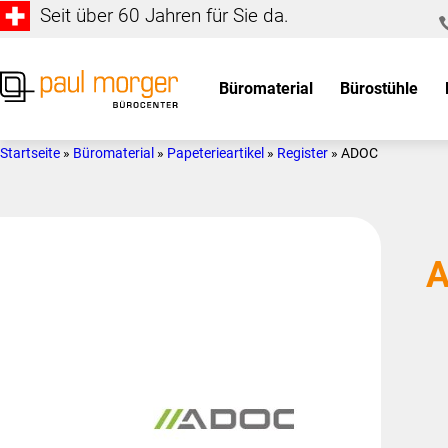
Seit über 60 Jahren für Sie da.
Zur
Skip
Hauptnavigation
to
springen
main
Büromaterial
Bürostühle
content
Paul
so
Morger
individuell
Startseite
»
Büromaterial
»
Papeterieartikel
»
Register
»
ADOC
AG
wie
Bürocenter
Sie