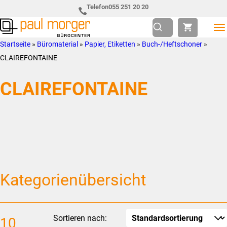
Zur
Skip
Telefon
055 251 20 20
Hauptnavigation
to
springen
main
Paul
so
Startseite
»
Büromaterial
»
Papier, Etiketten
»
Buch-/Heftschoner
»
content
Morger
individuell
CLAIREFONTAINE
AG
wie
CLAIREFONTAINE
Bürocenter
Sie
Kategorienübersicht
Sortieren nach:
10