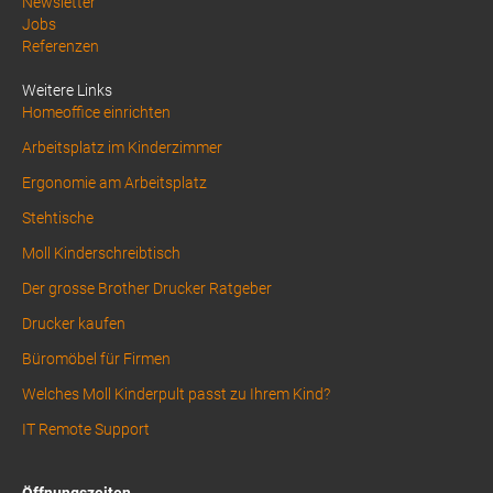
Above
Newsletter
Jobs
Footer
Referenzen
1
Weitere Links
Homeoffice einrichten
Arbeitsplatz im Kinderzimmer
Ergonomie am Arbeitsplatz
Stehtische
Moll Kinderschreibtisch
Der grosse Brother Drucker Ratgeber
Drucker kaufen
Büromöbel für Firmen
Welches Moll Kinderpult passt zu Ihrem Kind?
IT Remote Support
Öffnungszeiten