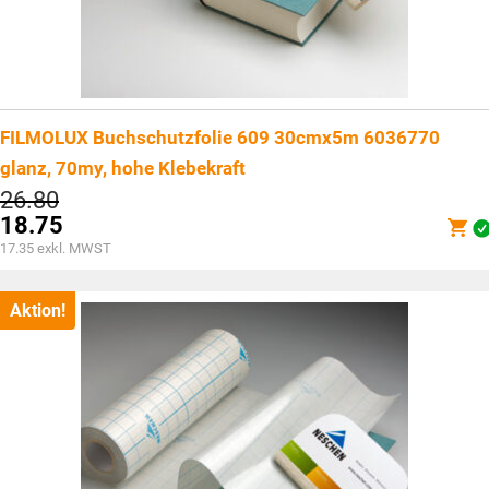
FILMOLUX Buchschutzfolie 609 30cmx5m 6036770
glanz, 70my, hohe Klebekraft
Ursprünglicher
26.80
Preis
18.75
war:
Aktueller
17.35
exkl. MWST
CHF26.80
Preis
ist:
CHF18.75.
Aktion!