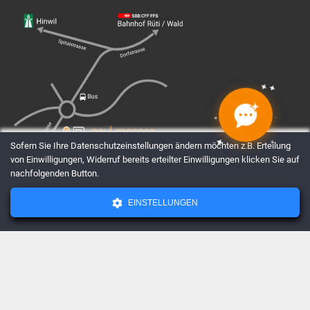
✦
✦
✦
✦
✦
✦
✦
✦
Sofern Sie Ihre Datenschutzeinstellungen ändern möchten z.B. Erteilung
von Einwilligungen, Widerruf bereits erteilter Einwilligungen klicken Sie auf
nachfolgenden Button.
EINSTELLUNGEN
AGBs
Datenschutz
Impressum