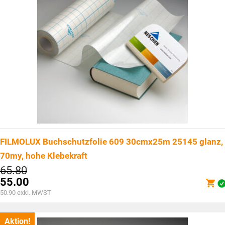
FILMOLUX Buchschutzfolie 609 30cmx25m 25145 glanz,
70my, hohe Klebekraft
Ursprünglicher
65.80
Preis
55.00
war:
Aktueller
50.90
exkl. MWST
CHF65.80
Preis
ist:
CHF55.00.
Aktion!