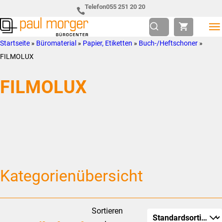
Zur
Skip
Telefon
055 251 20 20
Hauptnavigation
to
springen
main
Paul
so
Startseite
»
Büromaterial
»
Papier, Etiketten
»
Buch-/Heftschoner
»
content
Morger
individuell
FILMOLUX
AG
wie
FILMOLUX
Bürocenter
Sie
Kategorienübersicht
Sortieren