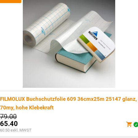
FILMOLUX Buchschutzfolie 609 36cmx25m 25147 glanz,
70my, hohe Klebekraft
Ursprünglicher
79.00
Preis
65.40
war:
Aktueller
60.50
exkl. MWST
CHF79.00
Preis