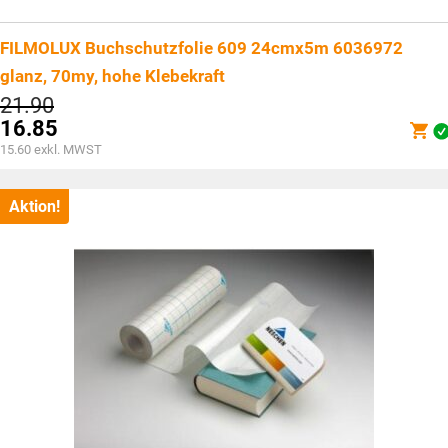
FILMOLUX Buchschutzfolie 609 24cmx5m 6036972
glanz, 70my, hohe Klebekraft
Ursprünglicher
21.90
Preis
16.85
war:
Aktueller
15.60
exkl. MWST
CHF21.90
Preis
ist:
CHF16.85.
Aktion!