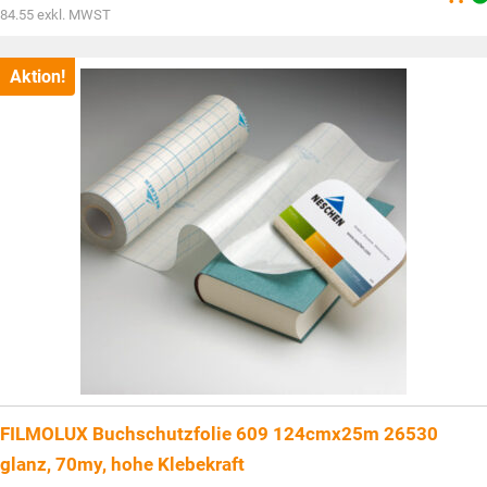
war:
Aktueller
84.55
exkl. MWST
CHF110.25
Preis
ist:
CHF91.40.
Aktion!
FILMOLUX Buchschutzfolie 609 124cmx25m 26530
glanz, 70my, hohe Klebekraft