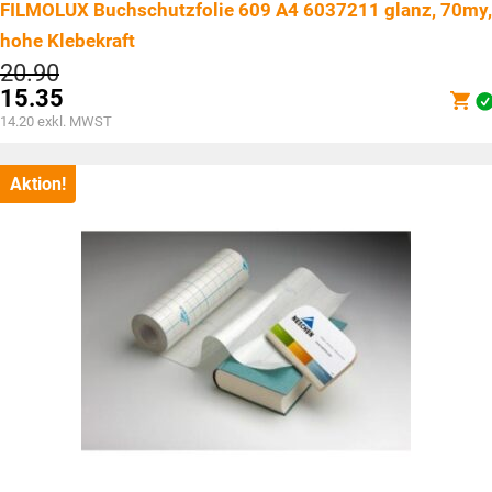
FILMOLUX Buchschutzfolie 609 A4 6037211 glanz, 70my,
hohe Klebekraft
Ursprünglicher
20.90
Preis
15.35
war:
Aktueller
14.20
exkl. MWST
CHF20.90
Preis
ist:
CHF15.35.
Aktion!