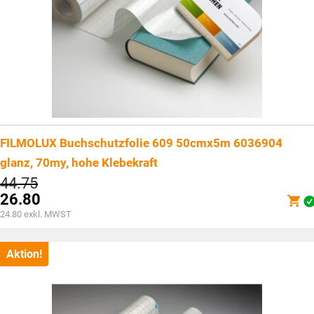
FILMOLUX Buchschutzfolie 609 50cmx5m 6036904
glanz, 70my, hohe Klebekraft
Ursprünglicher
44.75
Preis
26.80
war:
Aktueller
24.80
exkl. MWST
CHF44.75
Preis
ist:
CHF26.80.
Aktion!