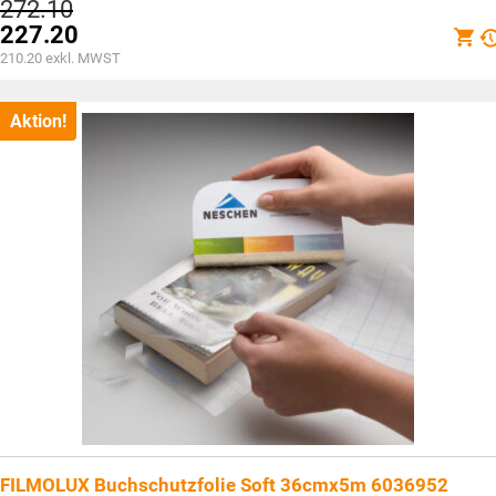
Ursprünglicher
272.10
Preis
227.20
war:
Aktueller
210.20
exkl. MWST
CHF272.10
Preis
ist:
CHF227.20.
Aktion!
FILMOLUX Buchschutzfolie Soft 36cmx5m 6036952