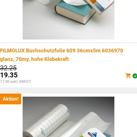
FILMOLUX Buchschutzfolie 609 36cmx5m 6036970
glanz, 70my, hohe Klebekraft
Ursprünglicher
32.25
Preis
19.35
war:
Aktueller
17.90
exkl. MWST
CHF32.25
Preis
ist:
CHF19.35.
Aktion!