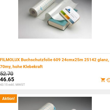
FILMOLUX Buchschutzfolie 609 24cmx25m 25142 glanz,
70my, hohe Klebekraft
Ursprünglicher
52.70
Preis
46.65
war:
Aktueller
43.15
exkl. MWST
CHF52.70
Preis
ist:
CHF46.65.
Aktion!