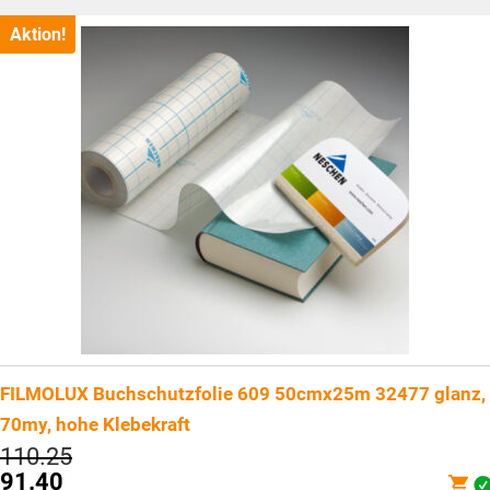
ist:
CHF65.40.
Aktion!
FILMOLUX Buchschutzfolie 609 50cmx25m 32477 glanz,
70my, hohe Klebekraft
Ursprünglicher
110.25
Preis
91.40