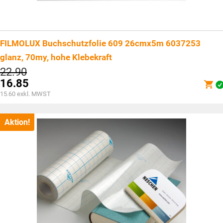
FILMOLUX Buchschutzfolie 609 26cmx5m 6037253
glanz, 70my, hohe Klebekraft
Ursprünglicher
22.90
Preis
16.85
war:
Aktueller
15.60
exkl. MWST
CHF22.90
Preis
ist:
CHF16.85.
Aktion!