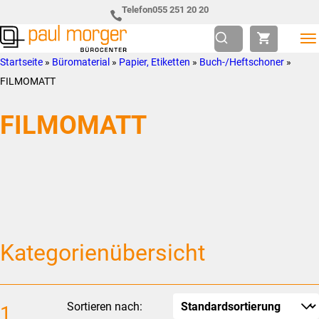
Zur
Skip
Telefon
055 251 20 20
Hauptnavigation
to
springen
main
Paul
so
Startseite
»
Büromaterial
»
Papier, Etiketten
»
Buch-/Heftschoner
»
content
Morger
individuell
FILMOMATT
AG
wie
FILMOMATT
Bürocenter
Sie
Kategorienübersicht
Sortieren nach:
1