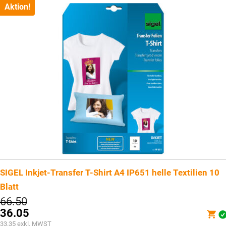
CHF74.55.
Aktion!
SIGEL Inkjet-Transfer T-Shirt A4 IP651 helle Textilien 10
Blatt
Ursprünglicher
66.50
Preis
36.05
war:
Aktueller
33.35
exkl. MWST