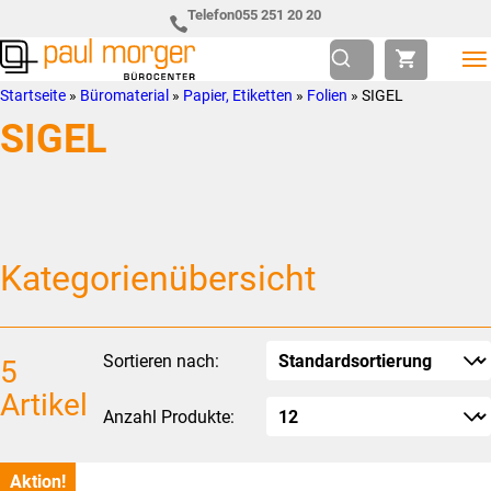
Zur
Skip
Telefon
055 251 20 20
Hauptnavigation
to
springen
main
Paul
so
Startseite
»
Büromaterial
»
Papier, Etiketten
»
Folien
»
SIGEL
content
Morger
individuell
SIGEL
AG
wie
Bürocenter
Sie
Kategorienübersicht
Sortieren nach:
5
Artikel
Anzahl Produkte:
Aktion!