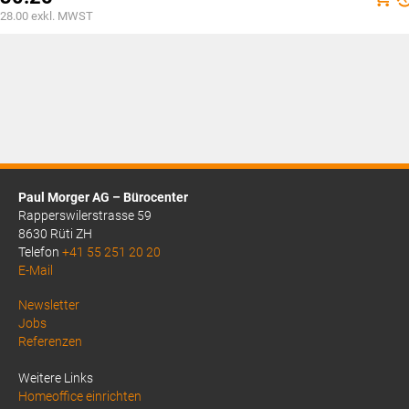
war:
Aktueller
28.00
exkl. MWST
CHF44.00
Preis
ist:
CHF30.25.
Paul Morger AG – Bürocenter
Rapperswilerstrasse 59
8630 Rüti ZH
Telefon
+41 55 251 20 20
E-Mail
Above
Newsletter
Jobs
Footer
Referenzen
1
Weitere Links
Homeoffice einrichten