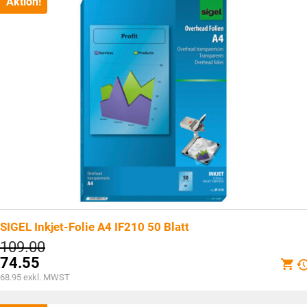
CHF78.70.
Aktion!
SIGEL Inkjet-Folie A4 IF210 50 Blatt
Ursprünglicher
109.00
Preis
74.55
war:
Aktueller
68.95
exkl. MWST
CHF109.00
Preis
ist: