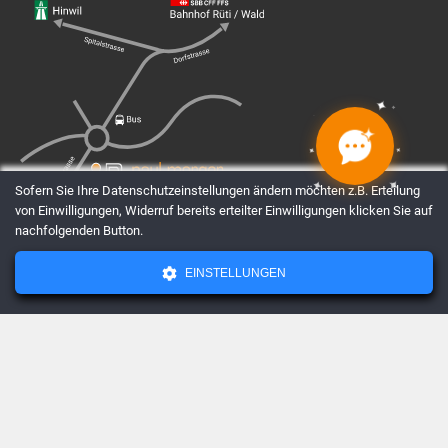
✦
✦
✦
✦
✦
✦
✦
✦
Sofern Sie Ihre Datenschutzeinstellungen ändern möchten z.B. Erteilung
von Einwilligungen, Widerruf bereits erteilter Einwilligungen klicken Sie auf
nachfolgenden Button.
EINSTELLUNGEN
AGBs
Datenschutz
Impressum