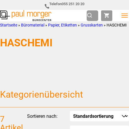
Zur
Skip
Telefon
055 251 20 20
Hauptnavigation
to
springen
main
Paul
so
Startseite
»
Büromaterial
»
Papier, Etiketten
»
Grusskarten
»
HASCHEMI
content
Morger
individuell
HASCHEMI
AG
wie
Bürocenter
Sie
Kategorienübersicht
Sortieren nach:
7
Artikel