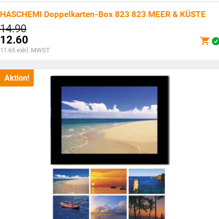
HASCHEMI Doppelkarten-Box 823 823 MEER & KÜSTE
Ursprünglicher
14.90
Preis
12.60
war:
Aktueller
11.65
exkl. MWST
CHF14.90
Preis
ist:
CHF12.60.
Aktion!