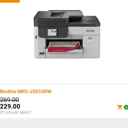
Brother MFC-J5010DW
Ursprünglicher
269.00
Preis
229.00
war:
Aktueller
211.85
exkl. MWST
CHF269.00
Preis
ist: