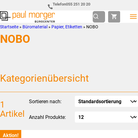
Zur
Skip
Telefon
055 251 20 20
Hauptnavigation
to
springen
main
Paul
so
Startseite
»
Büromaterial
»
Papier, Etiketten
»
NOBO
content
Morger
individuell
NOBO
AG
wie
Bürocenter
Sie
Kategorienübersicht
Sortieren nach:
1
Artikel
Anzahl Produkte:
Aktion!