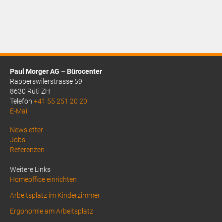
CHF229.00.
Paul Morger AG – Bürocenter
Rapperswilerstrasse 59
8630 Rüti ZH
Telefon
+41 55 251 20 20
E-Mail
Above
Newsletter
Jobs
Footer
Referenzen
1
Weitere Links
Homeoffice einrichten
Arbeitsplatz im Kinderzimmer
Ergonomie am Arbeitsplatz