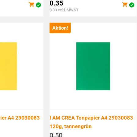
Preis
0.35
war:
Aktueller
0.30
exkl. MWST
CHF0.50
Preis
ist:
Aktion!
CHF0.35.
ier A4 29030083
I AM CREA Tonpapier A4 29030083
120g, tannengrün
cher
Ursprünglicher
0.50