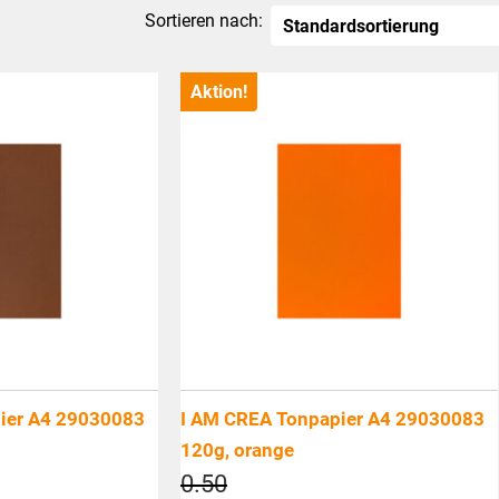
Sortieren nach:
Aktion!
ier A4 29030083
I AM CREA Tonpapier A4 29030083
120g, orange
cher
Ursprünglicher
0.50