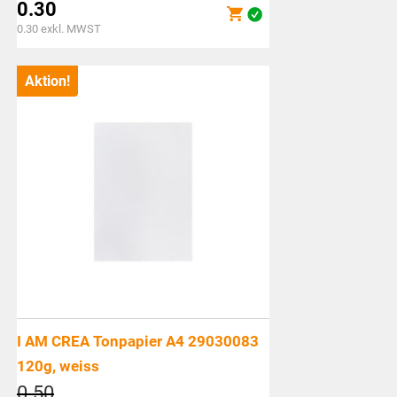
Preis
0.30
war:
Aktueller
0.30
exkl. MWST
CHF0.50
Preis
ist:
Aktion!
CHF0.30.
I AM CREA Tonpapier A4 29030083
120g, weiss
Ursprünglicher
0.50