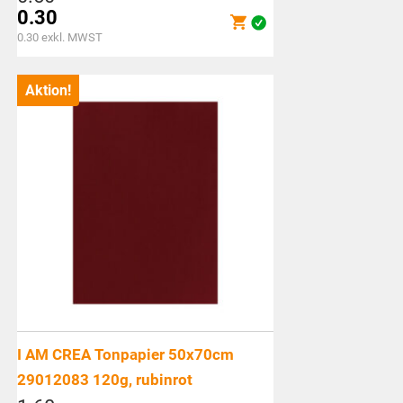
Preis
0.30
war:
Aktueller
0.30
exkl. MWST
CHF0.50
Preis
ist:
Aktion!
CHF0.30.
I AM CREA Tonpapier 50x70cm
29012083 120g, rubinrot