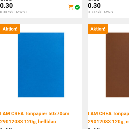
Preis
Preis
0.30
0.30
war:
war:
Aktueller
Aktueller
0.30
exkl. MWST
0.30
exkl. MWST
CHF0.50
CHF0.50
Preis
Preis
ist:
ist:
Aktion!
Aktion!
CHF0.30.
CHF0.30.
I AM CREA Tonpapier 50x70cm
I AM CREA Tonpap
29012083 120g, hellblau
29012083 120g, m