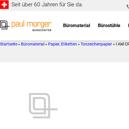
Seit über 60 Jahren für Sie da.
Zur
Skip
Hauptnavigation
to
springen
main
Büromaterial
Bürostühle
content
Paul
so
Morger
individuell
Startseite
»
Büromaterial
»
Papier, Etiketten
»
Tonzeichenpapier
»
I AM C
AG
wie
Bürocenter
Sie