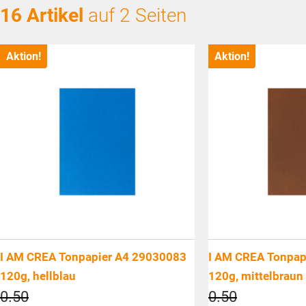
16 Artikel
auf 2 Seiten
Aktion!
Aktion!
I AM CREA Tonpapier A4 29030083
I AM CREA Tonpap
120g, hellblau
120g, mittelbraun
Ursprünglicher
Ursprüngli
0.50
0.50