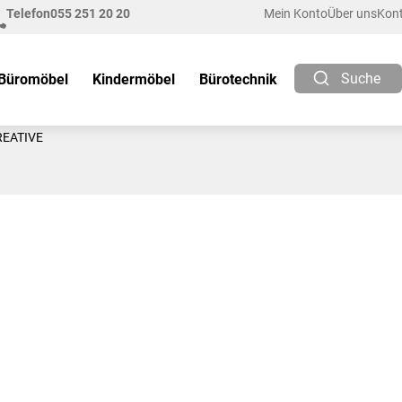
Telefon
055 251 20 20
Mein Konto
Über uns
Kon
Suche
Büromöbel
Kindermöbel
Bürotechnik
REATIVE