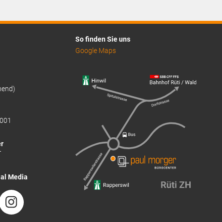
So finden Sie uns
Google Maps
hend)
001
r
T
ial Media