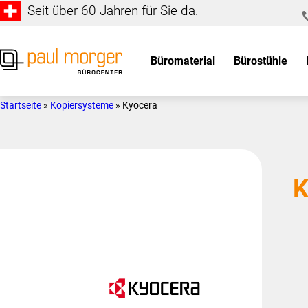
Seit über 60 Jahren für Sie da.
Zur
Skip
Hauptnavigation
to
springen
main
Büromaterial
Bürostühle
content
Paul
so
Morger
individuell
Startseite
»
Kopiersysteme
»
Kyocera
AG
wie
Bürocenter
Sie
K