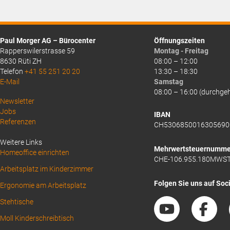
Paul Morger AG – Bürocenter
Öffnungszeiten
Rapperswilerstrasse 59
Montag - Freitag
8630 Rüti ZH
08:00 – 12:00
Telefon
+41 55 251 20 20
13:30 – 18:30
E-Mail
Samstag
08:00 – 16:00 (durchge
Above
Newsletter
Jobs
Footer
IBAN
Referenzen
CH5306850016305690
1
Weitere Links
Mehrwertsteuernumme
Homeoffice einrichten
CHE-106.955.180MWS
Arbeitsplatz im Kinderzimmer
Folgen Sie uns auf Soc
Ergonomie am Arbeitsplatz
Stehtische
Moll Kinderschreibtisch