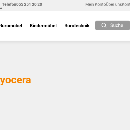
Telefon
055 251 20 20
Mein Konto
Über uns
Kon
Suche
Büromöbel
Kindermöbel
Bürotechnik
yocera