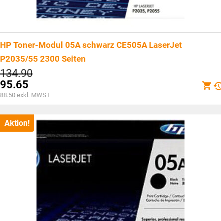
HP Toner-Modul 05A schwarz CE505A LaserJet
P2035/55 2300 Seiten
Ursprünglicher
134.90
Preis
95.65
war:
Aktueller
88.50
exkl. MWST
CHF134.90
Preis
ist:
CHF95.65.
Aktion!