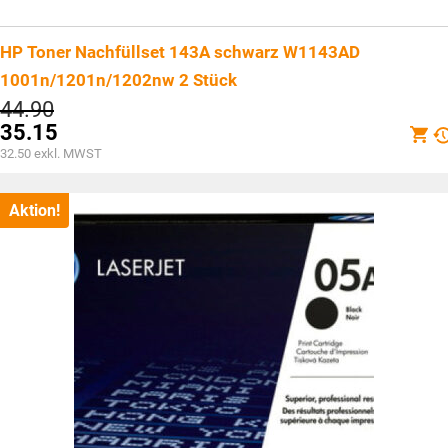
HP Toner Nachfüllset 143A schwarz W1143AD
1001n/1201n/1202nw 2 Stück
Ursprünglicher
44.90
Preis
35.15
war:
Aktueller
32.50
exkl. MWST
CHF44.90
Preis
ist:
CHF35.15.
Aktion!