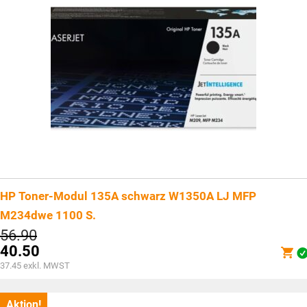
HP Toner-Modul 135A schwarz W1350A LJ MFP
M234dwe 1100 S.
Ursprünglicher
56.90
Preis
40.50
war:
Aktueller
37.45
exkl. MWST
CHF56.90
Preis
ist:
CHF40.50.
Aktion!