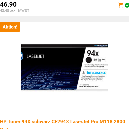
Preis
46.90
war:
Aktueller
43.40
exkl. MWST
CHF65.90
Preis
ist:
CHF46.90.
Aktion!
HP Toner 94X schwarz CF294X LaserJet Pro M118 2800