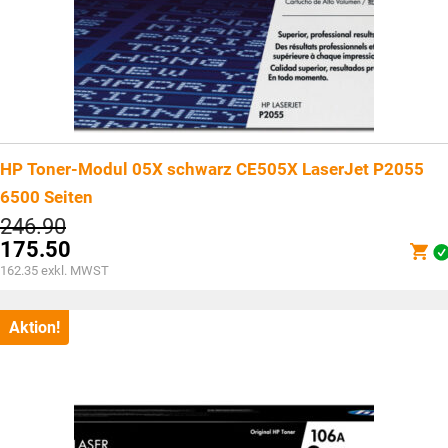
HP Toner-Modul 05X schwarz CE505X LaserJet P2055
6500 Seiten
Ursprünglicher
246.90
Preis
175.50
war:
Aktueller
162.35
exkl. MWST
CHF246.90
Preis
ist:
CHF175.50.
Aktion!