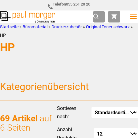
Zur
Skip
Telefon
055 251 20 20
Hauptnavigation
to
springen
main
Paul
so
Startseite
»
Büromaterial
»
Druckerzubehör
»
Original Toner schwarz
»
content
Morger
individuell
HP
AG
wie
HP
Bürocenter
Sie
Kategorienübersicht
Sortieren
69 Artikel
auf
nach:
6 Seiten
Anzahl
Produkte: