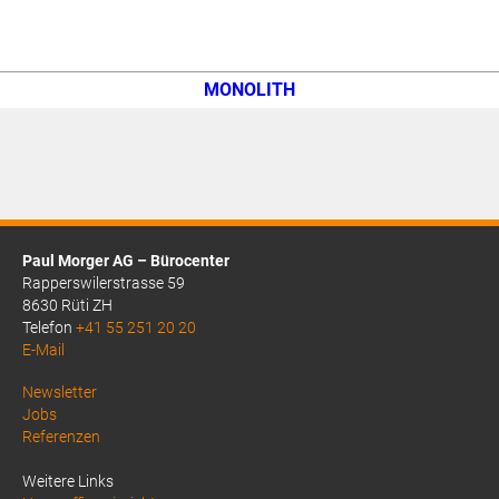
MONOLITH
Paul Morger AG – Bürocenter
Rapperswilerstrasse 59
8630 Rüti ZH
Telefon
+41 55 251 20 20
E-Mail
Above
Newsletter
Jobs
Footer
Referenzen
1
Weitere Links