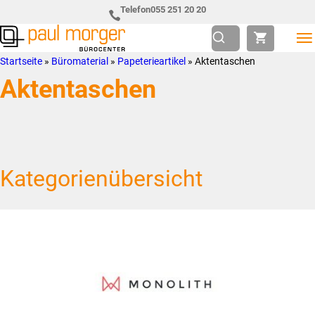
Zur
Skip
Telefon
055 251 20 20
Hauptnavigation
to
springen
main
Paul
so
Startseite
»
Büromaterial
»
Papeterieartikel
»
Aktentaschen
content
Morger
individuell
Aktentaschen
AG
wie
Bürocenter
Sie
Kategorienübersicht