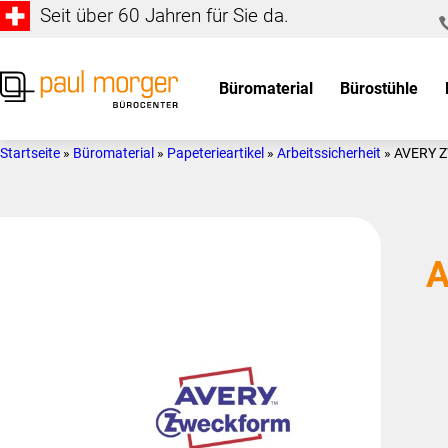
Seit über 60 Jahren für Sie da.
Zur
Skip
Hauptnavigation
to
springen
main
Büromaterial
Bürostühle
content
Paul
so
Morger
individuell
Startseite
»
Büromaterial
»
Papeterieartikel
»
Arbeitssicherheit
»
AVERY 
AG
wie
Bürocenter
Sie