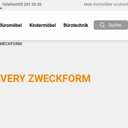
Telefon
055 251 20 20
Mein Konto
Über uns
Kon
Suche
Büromöbel
Kindermöbel
Bürotechnik
ZWECKFORM
AVERY ZWECKFORM