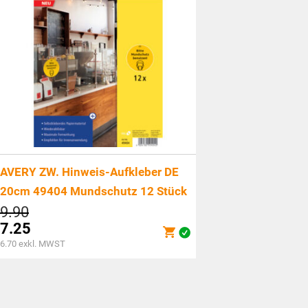
AVERY ZW. Hinweis-Aufkleber DE
20cm 49404 Mundschutz 12 Stück
Ursprünglicher
9.90
Preis
7.25
war:
Aktueller
6.70
exkl. MWST
CHF9.90
Preis
ist:
CHF7.25.