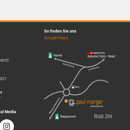
So finden Sie uns
Google Maps
hend)
001
r
T
ial Media