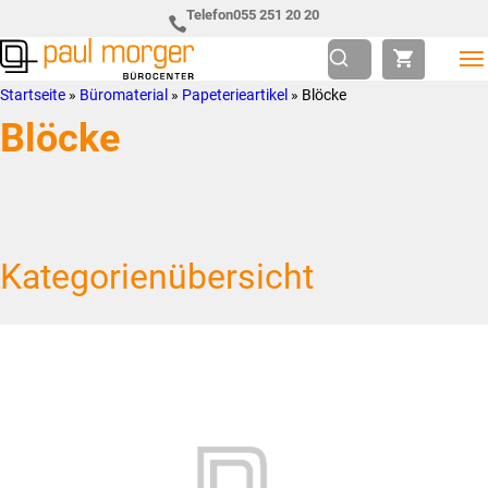
Zur
Skip
Telefon
055 251 20 20
Hauptnavigation
to
springen
main
Paul
so
Startseite
»
Büromaterial
»
Papeterieartikel
»
Blöcke
content
Morger
individuell
Blöcke
AG
wie
Bürocenter
Sie
Kategorienübersicht