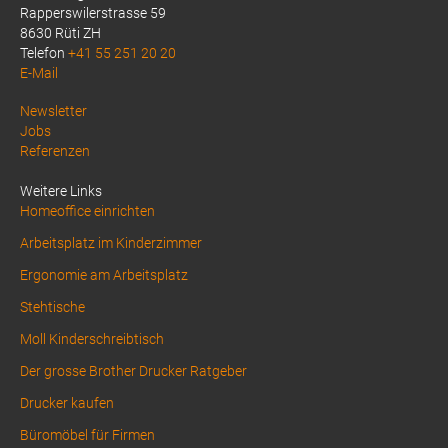
Rapperswilerstrasse 59
8630 Rüti ZH
Telefon
+41 55 251 20 20
E-Mail
Above
Newsletter
Jobs
Footer
Referenzen
1
Weitere Links
Homeoffice einrichten
Arbeitsplatz im Kinderzimmer
Ergonomie am Arbeitsplatz
Stehtische
Moll Kinderschreibtisch
Der grosse Brother Drucker Ratgeber
Drucker kaufen
Büromöbel für Firmen