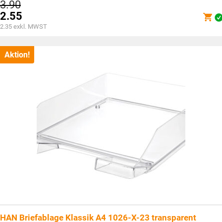
Ursprünglicher
3.90
Preis
2.55
war:
Aktueller
2.35
exkl. MWST
CHF3.90
Preis
ist:
CHF2.55.
Aktion!
HAN Briefablage Klassik A4 1026-X-23 transparent