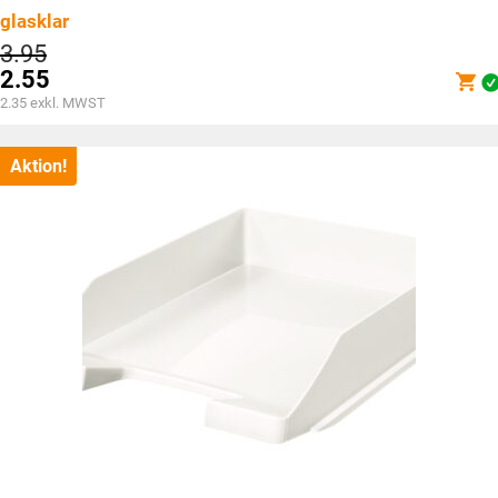
glasklar
Ursprünglicher
3.95
Preis
2.55
war:
Aktueller
2.35
exkl. MWST
CHF3.95
Preis
ist:
CHF2.55.
Aktion!