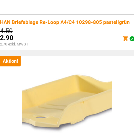
HAN Briefablage Re-Loop A4/C4 10298-805 pastellgrün
Ursprünglicher
4.50
Preis
2.90
war:
Aktueller
2.70
exkl. MWST
CHF4.50
Preis
ist:
CHF2.90.
Aktion!