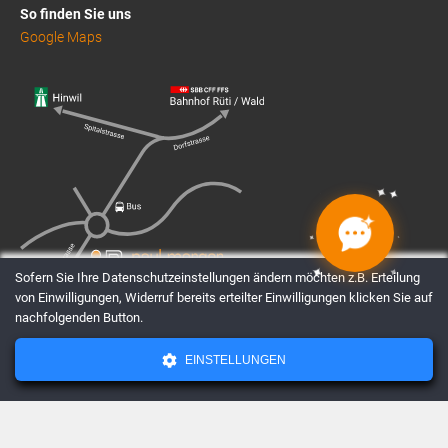
So finden Sie uns
Google Maps
✦
✦
✦
✦
✦
✦
✦
✦
Sofern Sie Ihre Datenschutzeinstellungen ändern möchten z.B. Erteilung
von Einwilligungen, Widerruf bereits erteilter Einwilligungen klicken Sie auf
nachfolgenden Button.
EINSTELLUNGEN
AGBs
Datenschutz
Impressum