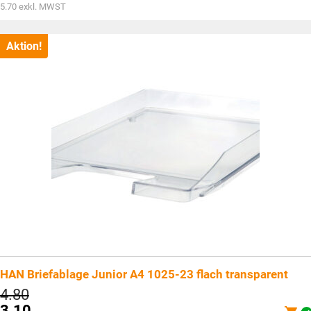
war:
Aktueller
5.70
exkl. MWST
CHF9.50
Preis
ist:
CHF6.15.
Aktion!
HAN Briefablage Junior A4 1025-23 flach transparent
Ursprünglicher
4.80
Preis
3.10