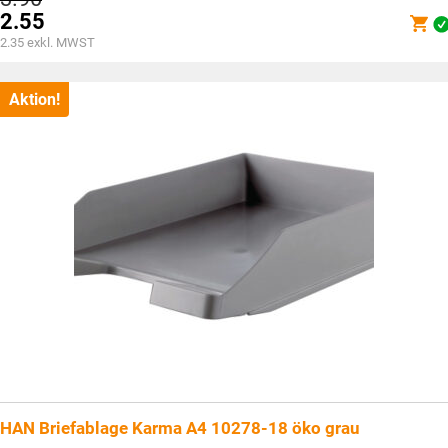
Preis
2.55
war:
Aktueller
2.35
exkl. MWST
CHF3.90
Preis
ist:
CHF2.55.
Aktion!
HAN Briefablage Karma A4 10278-18 öko grau