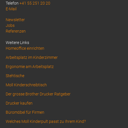
Telefon
+41 55 251 20 20
E-Mail
Above
Newsletter
Jobs
Footer
Referenzen
1
Weitere Links
Homeoffice einrichten
Arbeitsplatz im Kinderzimmer
Ergonomie am Arbeitsplatz
Stehtische
Moll Kinderschreibtisch
Der grosse Brother Drucker Ratgeber
Drucker kaufen
Büromöbel für Firmen
Welches Moll Kinderpult passt zu Ihrem Kind?