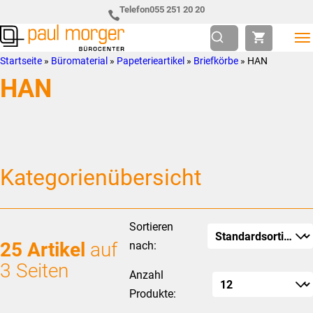
Zur
Skip
Telefon
055 251 20 20
Hauptnavigation
to
springen
main
Paul
so
Startseite
»
Büromaterial
»
Papeterieartikel
»
Briefkörbe
»
HAN
content
Morger
individuell
HAN
AG
wie
Bürocenter
Sie
Kategorienübersicht
Sortieren
25 Artikel
auf
nach:
3 Seiten
Anzahl
Produkte: