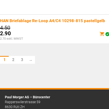
HAN Briefablage Re-Loop A4/C4 10298-815 pastellgelb
Ursprünglicher
4.50
Preis
2.90
war:
Aktueller
2.70
exkl. MWST
CHF4.50
Preis
ist:
CHF2.90.
1
2
3
→
Paul Morger AG – Bürocenter
Rapperswilerstrasse 59
8630 Rüti ZH