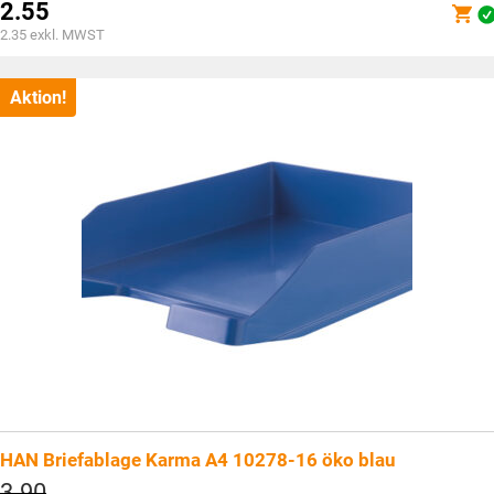
Preis
2.55
war:
Aktueller
2.35
exkl. MWST
CHF3.90
Preis
ist:
CHF2.55.
Aktion!
HAN Briefablage Karma A4 10278-16 öko blau
Ursprünglicher
3.90