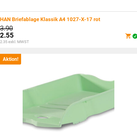
HAN Briefablage Klassik A4 1027-X-17 rot
Ursprünglicher
3.90
Preis
2.55
war:
Aktueller
2.35
exkl. MWST
CHF3.90
Preis
ist:
CHF2.55.
Aktion!