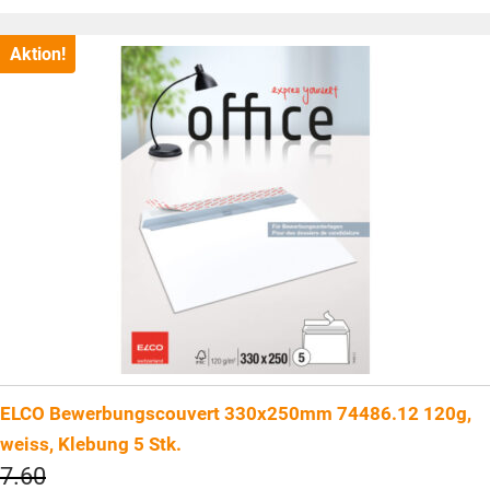
CHF283.80
Preis
ist:
CHF203.85.
Aktion!
ELCO Bewerbungscouvert 330x250mm 74486.12 120g,
weiss, Klebung 5 Stk.
Ursprünglicher
7.60