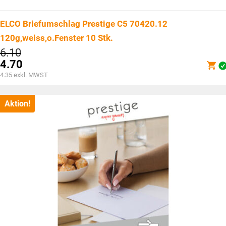
ELCO Briefumschlag Prestige C5 70420.12
120g,weiss,o.Fenster 10 Stk.
Ursprünglicher
6.10
Preis
4.70
war:
Aktueller
4.35
exkl. MWST
CHF6.10
Preis
ist:
CHF4.70.
Aktion!