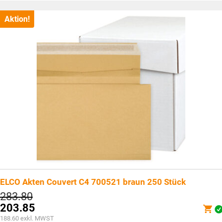
ist:
CHF224.40.
Aktion!
ELCO Akten Couvert C4 700521 braun 250 Stück
Ursprünglicher
283.80
Preis
203.85
war:
Aktueller
188.60
exkl. MWST