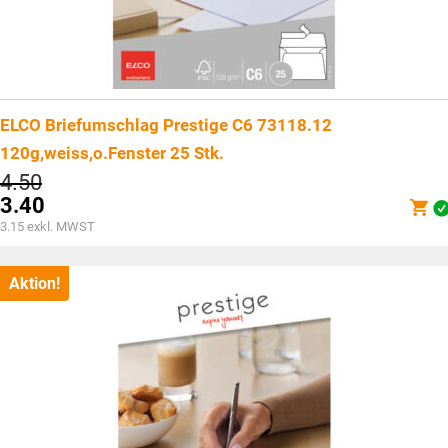
ELCO Briefumschlag Prestige C6 73118.12
120g,weiss,o.Fenster 25 Stk.
Ursprünglicher
4.50
Preis
3.40
war:
Aktueller
3.15
exkl. MWST
CHF4.50
Preis
ist:
CHF3.40.
Aktion!