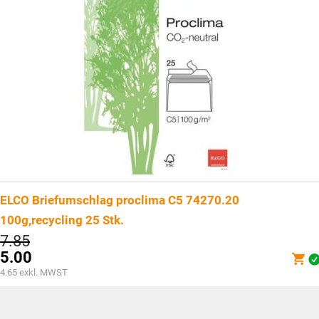
ELCO Briefumschlag proclima C5 74270.20
100g,recycling 25 Stk.
Ursprünglicher
7.85
Preis
5.00
war:
Aktueller
4.65
exkl. MWST
CHF7.85
Preis
ist:
CHF5.00.