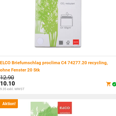
ELCO Briefumschlag proclima C4 74277.20 recycling,
ohne Fenster 20 Stk
Ursprünglicher
12.90
Preis
10.10
war:
Aktueller
9.35
exkl. MWST
CHF12.90
Preis
ist:
CHF10.10.
Aktion!