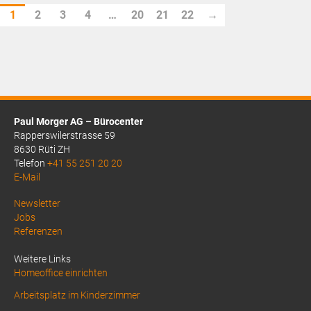
1
2
3
4
…
20
21
22
→
Paul Morger AG – Bürocenter
Rapperswilerstrasse 59
8630 Rüti ZH
Telefon
+41 55 251 20 20
E-Mail
Above
Newsletter
Jobs
Footer
Referenzen
1
Weitere Links
Homeoffice einrichten
Arbeitsplatz im Kinderzimmer