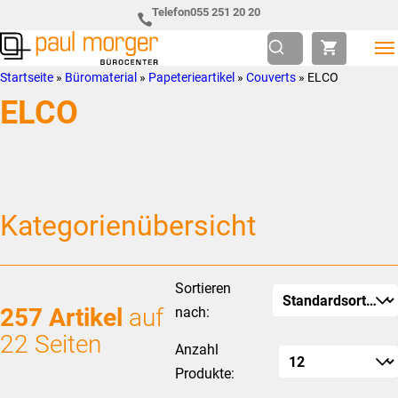
Zur
Skip
Telefon
055 251 20 20
Hauptnavigation
to
springen
main
Paul
so
Startseite
»
Büromaterial
»
Papeterieartikel
»
Couverts
»
ELCO
content
Morger
individuell
ELCO
AG
wie
Bürocenter
Sie
Kategorienübersicht
Sortieren
257 Artikel
auf
nach:
22 Seiten
Anzahl
Produkte: