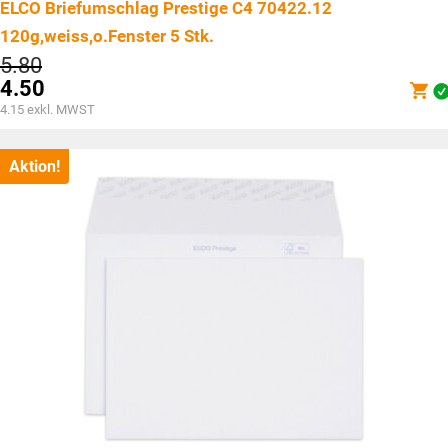
ELCO Briefumschlag Prestige C4 70422.12
120g,weiss,o.Fenster 5 Stk.
Ursprünglicher
5.80
Preis
4.50
war:
Aktueller
4.15
exkl. MWST
CHF5.80
Preis
ist:
CHF4.50.
Aktion!