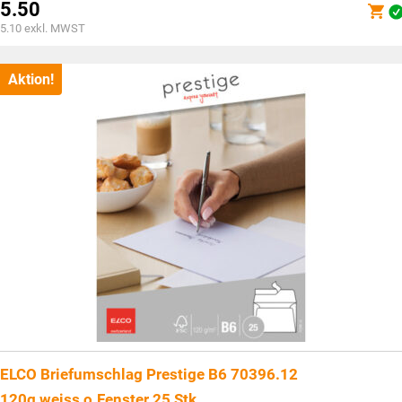
Preis
5.50
war:
Aktueller
5.10
exkl. MWST
CHF7.60
Preis
ist:
CHF5.50.
Aktion!
ELCO Briefumschlag Prestige B6 70396.12
120g,weiss,o.Fenster 25 Stk.