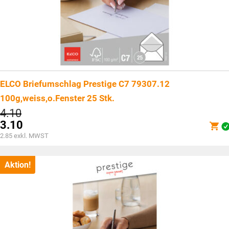
ELCO Briefumschlag Prestige C7 79307.12
100g,weiss,o.Fenster 25 Stk.
Ursprünglicher
4.10
Preis
3.10
war:
Aktueller
2.85
exkl. MWST
CHF4.10
Preis
ist:
CHF3.10.
Aktion!