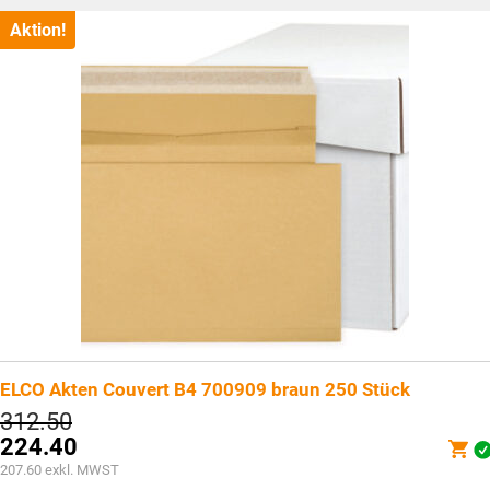
Aktion!
ELCO Akten Couvert B4 700909 braun 250 Stück
Ursprünglicher
312.50
Preis
224.40
war:
Aktueller
207.60
exkl. MWST
CHF312.50
Preis