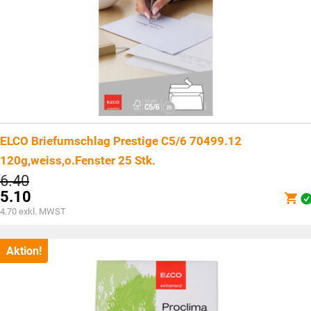
ELCO Briefumschlag Prestige C5/6 70499.12
120g,weiss,o.Fenster 25 Stk.
Ursprünglicher
6.40
Preis
5.10
war:
Aktueller
4.70
exkl. MWST
CHF6.40
Preis
ist:
CHF5.10.
Aktion!