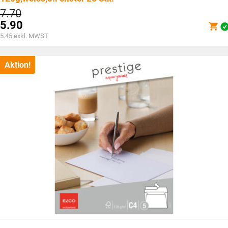
Ursprünglicher
7.70
Preis
5.90
war:
Aktueller
5.45
exkl. MWST
CHF7.70
Preis
ist:
CHF5.90.
Aktion!