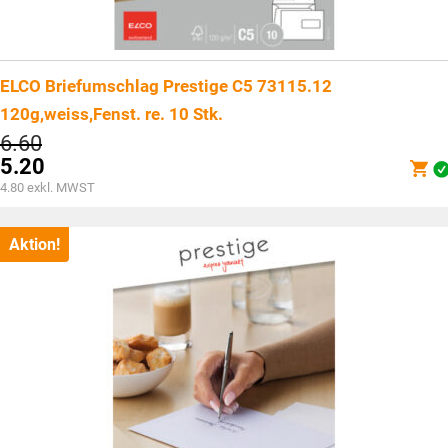
ELCO Briefumschlag Prestige C5 73115.12
120g,weiss,Fenst. re. 10 Stk.
Ursprünglicher
6.60
Preis
5.20
war:
Aktueller
4.80
exkl. MWST
CHF6.60
Preis
ist:
CHF5.20.
Aktion!