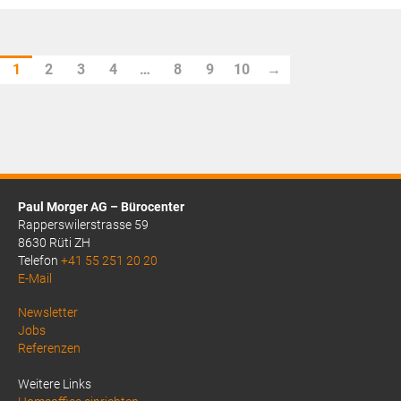
CHF66.80
Preis
ist:
CHF59.60.
1
2
3
4
…
8
9
10
→
Paul Morger AG – Bürocenter
Rapperswilerstrasse 59
8630 Rüti ZH
Telefon
+41 55 251 20 20
E-Mail
Above
Newsletter
Jobs
Footer
Referenzen
1
Weitere Links