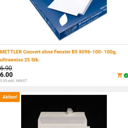
METTLER Couvert ohne Fenster B5 8096-100- 100g,
ultraweiss 25 Stk.
Ursprünglicher
6.90
Preis
6.00
war:
Aktueller
5.55
exkl. MWST
CHF6.90
Preis
ist:
CHF6.00.
Aktion!