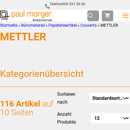
Zur
Skip
Telefon
055 251 20 20
Hauptnavigation
to
springen
main
Paul
so
Startseite
»
Büromaterial
»
Papeterieartikel
»
Couverts
»
METTLER
content
Morger
individuell
METTLER
AG
wie
Bürocenter
Sie
Kategorienübersicht
Sortieren
116 Artikel
auf
nach:
10 Seiten
Anzahl
Produkte: