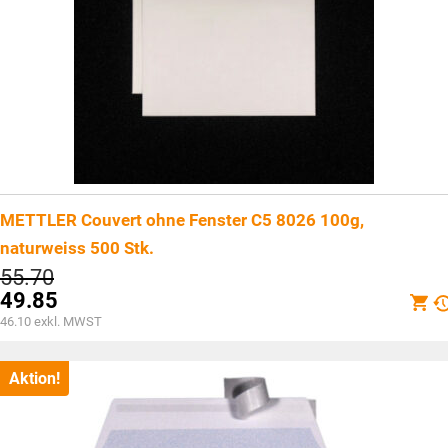
METTLER Couvert ohne Fenster C5 8026 100g,
naturweiss 500 Stk.
Ursprünglicher
55.70
Preis
49.85
war:
Aktueller
46.10
exkl. MWST
CHF55.70
Preis
ist:
CHF49.85.
Aktion!