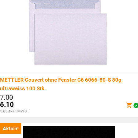
METTLER Couvert ohne Fenster C6 6066-80-S 80g,
ultraweiss 100 Stk.
Ursprünglicher
7.00
Preis
6.10
war:
Aktueller
5.65
exkl. MWST
CHF7.00
Preis
ist:
CHF6.10.
Aktion!