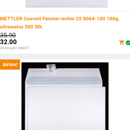
METTLER Couvert Fenster rechts C5 8064-100 100g,
ultraweiss 500 Stk.
Ursprünglicher
35.90
Preis
32.00
war:
Aktueller
29.60
exkl. MWST
CHF35.90
Preis
ist:
CHF32.00.
Aktion!