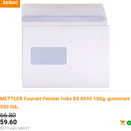
CHF28.85.
Aktion!
METTLER Couvert Fenster links B5 8095 100g, gummiert
500 Stk.
Ursprünglicher
66.80
Preis
59.60
war:
Aktueller
55.15
exkl. MWST