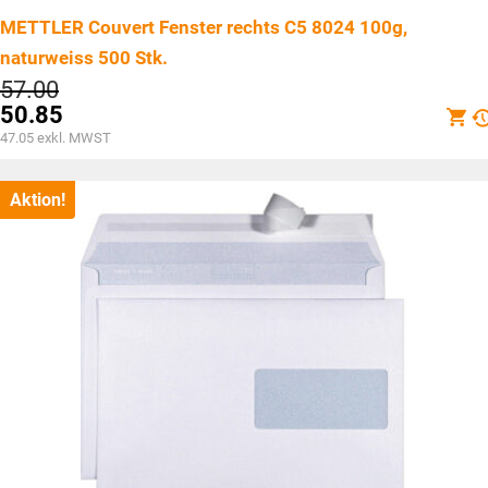
METTLER Couvert Fenster rechts C5 8024 100g,
naturweiss 500 Stk.
Ursprünglicher
57.00
Preis
50.85
war:
Aktueller
47.05
exkl. MWST
CHF57.00
Preis
ist:
CHF50.85.
Aktion!