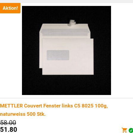
Aktion!
METTLER Couvert Fenster links C5 8025 100g,
naturweiss 500 Stk.
Ursprünglicher
58.00
Preis
51.80