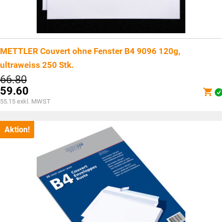
METTLER Couvert ohne Fenster B4 9096 120g,
ultraweiss 250 Stk.
Ursprünglicher
66.80
Preis
59.60
war:
Aktueller
55.15
exkl. MWST
CHF66.80
Preis
ist:
CHF59.60.
Aktion!