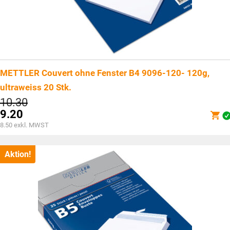
METTLER Couvert ohne Fenster B4 9096-120- 120g,
ultraweiss 20 Stk.
Ursprünglicher
10.30
Preis
9.20
war:
Aktueller
8.50
exkl. MWST
CHF10.30
Preis
ist:
CHF9.20.
Aktion!