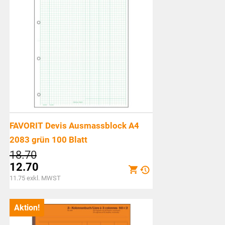
FAVORIT Devis Ausmassblock A4
2083 grün 100 Blatt
Ursprünglicher
18.70
Preis
12.70
war:
Aktueller
11.75
exkl. MWST
CHF18.70
Preis
ist:
Aktion!
CHF12.70.