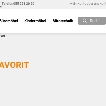
Telefon
055 251 20 20
Mein Konto
Über uns
Kon
Suche
Büromöbel
Kindermöbel
Bürotechnik
ORIT
AVORIT