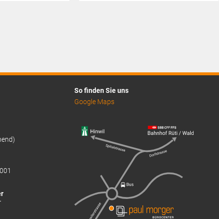
Preis
ist:
CHF13.30.
So finden Sie uns
Google Maps
hend)
001
r
T