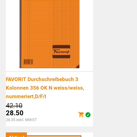
FAVORIT Durchschreibebuch 3
Kolonnen 356 OK N weiss/weiss,
nummeriert,D/F/I
Ursprünglicher
42.10
Preis
28.50
war:
Aktueller
26.35
exkl. MWST
CHF42.10
Preis
ist: