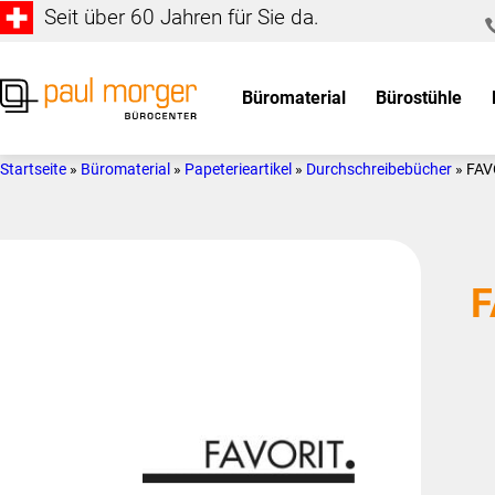
Seit über 60 Jahren für Sie da.
Zur
Skip
Hauptnavigation
to
springen
main
Büromaterial
Bürostühle
content
Paul
so
Morger
individuell
Startseite
»
Büromaterial
»
Papeterieartikel
»
Durchschreibebücher
»
FAV
AG
wie
Bürocenter
Sie
F