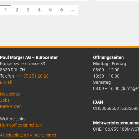
Preis
Preis
ist:
ist:
1
2
3
4
5
6
→
CHF12.75.
CHF12.45.
Paul Morger AG – Bürocenter
Öffnungszeiten
Rapperswilerstrasse 59
Montag - Freitag
8630 Rüti ZH
08:00 – 12:00
Telefon
+41 55 251 20 20
13:30 – 18:30
E-Mail
Samstag
08:00 – 16:00 (durchge
Above
Newsletter
Jobs
Footer
IBAN
Referenzen
CH5306850016305690
1
Weitere Links
Mehrwertsteuernumme
Homeoffice einrichten
CHE-106.955.180MWS
Arbeitsplatz im Kinderzimmer