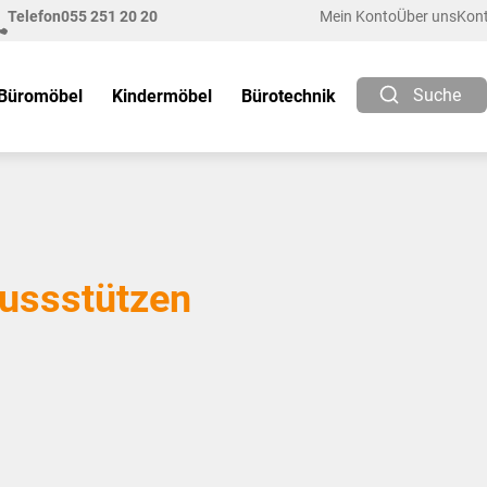
Telefon
055 251 20 20
Mein Konto
Über uns
Kon
Suche
Büromöbel
Kindermöbel
Bürotechnik
ussstützen