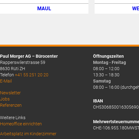
MAUL
WE
Paul Morger AG – Bürocenter
Öffnungszeiten
Rapperswilerstrasse 59
Montag - Freitag
8630 Rüti ZH
08:00 – 12:00
Telefon
+41 55 251 20 20
13:30 – 18:30
E-Mail
Samstag
08:00 – 16:00 (durchge
Above
Newsletter
Jobs
Footer
IBAN
Referenzen
CH5306850016305690
1
Weitere Links
Mehrwertsteuernumme
Homeoffice einrichten
CHE-106.955.180MWS
Arbeitsplatz im Kinderzimmer