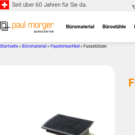
Seit über 60 Jahren für Sie da.
Zur
Skip
Hauptnavigation
to
springen
main
Büromaterial
Bürostühle
content
Paul
so
Morger
individuell
Startseite
»
Büromaterial
»
Papeterieartikel
»
Fussstützen
AG
wie
Bürocenter
Sie
F