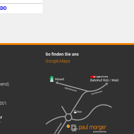
DO
So finden Sie uns
Google Maps
hend)
001
r
T