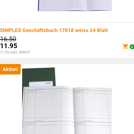
SIMPLEX Geschäftsbuch 17818 weiss 24 Blatt
Ursprünglicher
16.50
Preis
11.95
war:
Aktueller
11.05
exkl. MWST
CHF16.50
Preis
ist:
CHF11.95.
Aktion!