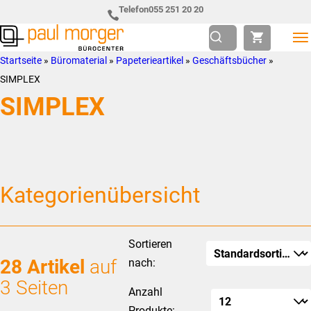
Zur
Skip
Telefon
055 251 20 20
Hauptnavigation
to
springen
main
Paul
so
Startseite
»
Büromaterial
»
Papeterieartikel
»
Geschäftsbücher
»
content
Morger
individuell
SIMPLEX
AG
wie
SIMPLEX
Bürocenter
Sie
Kategorienübersicht
Sortieren
28 Artikel
auf
nach:
3 Seiten
Anzahl
Produkte: