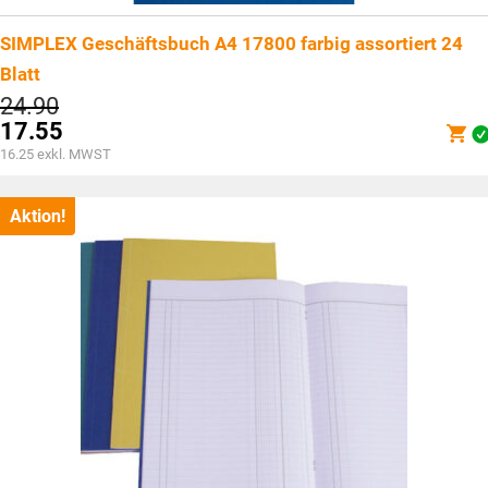
SIMPLEX Geschäftsbuch A4 17800 farbig assortiert 24
Blatt
Ursprünglicher
24.90
Preis
17.55
war:
Aktueller
16.25
exkl. MWST
CHF24.90
Preis
ist:
CHF17.55.
Aktion!