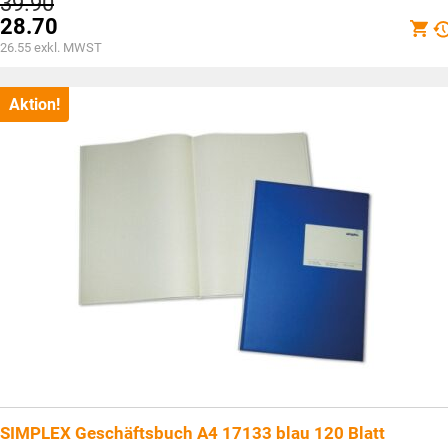
Ursprünglicher
39.90
Preis
28.70
war:
Aktueller
26.55
exkl. MWST
CHF39.90
Preis
ist:
CHF28.70.
Aktion!
SIMPLEX Geschäftsbuch A4 17133 blau 120 Blatt