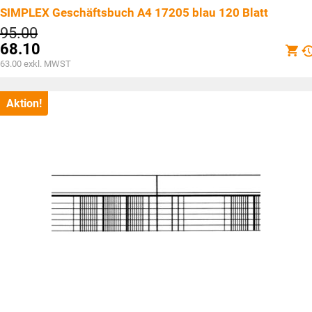
SIMPLEX Geschäftsbuch A4 17205 blau 120 Blatt
Ursprünglicher
95.00
Preis
68.10
war:
Aktueller
63.00
exkl. MWST
CHF95.00
Preis
ist:
CHF68.10.
Aktion!