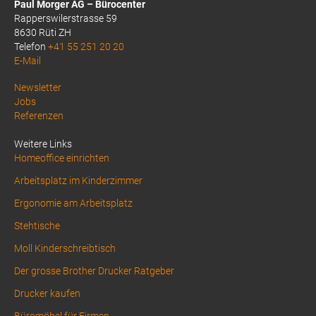
Paul Morger AG – Bürocenter
Rapperswilerstrasse 59
8630 Rüti ZH
Telefon
+41 55 251 20 20
E-Mail
Above
Newsletter
Jobs
Footer
Referenzen
1
Weitere Links
Homeoffice einrichten
Arbeitsplatz im Kinderzimmer
Ergonomie am Arbeitsplatz
Stehtische
Moll Kinderschreibtisch
Der grosse Brother Drucker Ratgeber
Drucker kaufen
Büromöbel für Firmen