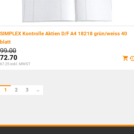
SIMPLEX Kontrolle Aktien D/F A4 18218 grün/weiss 40
blatt
Ursprünglicher
99.00
Preis
72.70
war:
Aktueller
67.25
exkl. MWST
CHF99.00
Preis
ist:
CHF72.70.
1
2
3
→