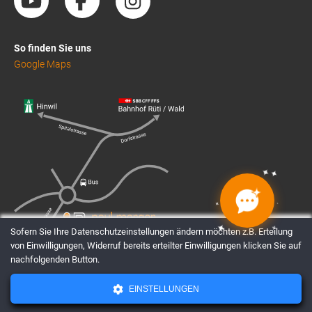
So finden Sie uns
Google Maps
✦
✦
✦
✦
✦
✦
✦
✦
Sofern Sie Ihre Datenschutzeinstellungen ändern möchten z.B. Erteilung
von Einwilligungen, Widerruf bereits erteilter Einwilligungen klicken Sie auf
nachfolgenden Button.
EINSTELLUNGEN
AGBs
Datenschutz
Impressum