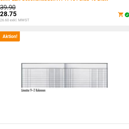
Ursprünglicher
39.90
Preis
28.75
war:
Aktueller
26.60
exkl. MWST
CHF39.90
Preis
ist:
CHF28.75.
Aktion!