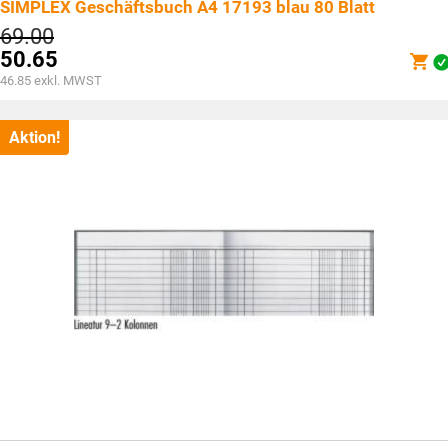
SIMPLEX Geschäftsbuch A4 17193 blau 80 Blatt
Ursprünglicher
69.00
Preis
50.65
war:
Aktueller
46.85
exkl. MWST
CHF69.00
Preis
ist:
CHF50.65.
Aktion!