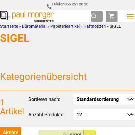
Zur
Skip
Telefon
055 251 20 20
Hauptnavigation
to
springen
main
Paul
so
Startseite
»
Büromaterial
»
Papeterieartikel
»
Haftnotizen
»
SIGEL
content
Morger
individuell
SIGEL
AG
wie
Bürocenter
Sie
Kategorienübersicht
Sortieren nach:
1
Artikel
Anzahl Produkte:
Aktion!