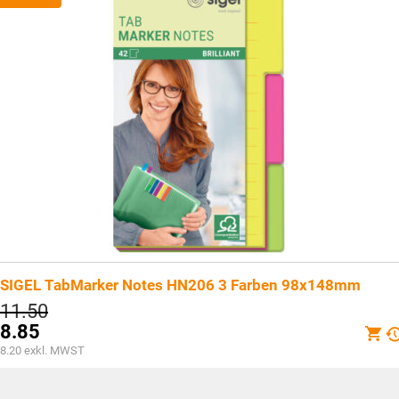
SIGEL TabMarker Notes HN206 3 Farben 98x148mm
Ursprünglicher
11.50
Preis
8.85
war:
Aktueller
8.20
exkl. MWST
CHF11.50
Preis
ist: