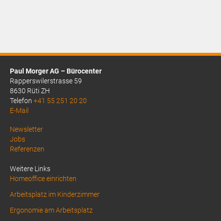
CHF8.85.
Paul Morger AG – Bürocenter
Rapperswilerstrasse 59
8630 Rüti ZH
Telefon
+41 55 251 20 20
E-Mail
Above
Newsletter
Jobs
Footer
Referenzen
1
Weitere Links
Homeoffice einrichten
Arbeitsplatz im Kinderzimmer
Ergonomie am Arbeitsplatz