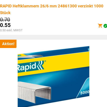
RAPID Heftklammern 26/6 mm 24861300 verzinkt 1000
Stück
Ursprünglicher
0.70
Preis
0.55
war:
Aktueller
0.50
exkl. MWST
CHF0.70
Preis
ist:
CHF0.55.
Aktion!