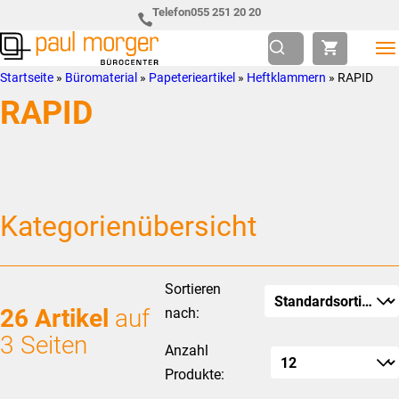
Zur
Skip
Telefon
055 251 20 20
Hauptnavigation
to
springen
main
Paul
so
Startseite
»
Büromaterial
»
Papeterieartikel
»
Heftklammern
»
RAPID
content
Morger
individuell
RAPID
AG
wie
Bürocenter
Sie
Kategorienübersicht
Sortieren
26 Artikel
auf
nach:
3 Seiten
Anzahl
Produkte: