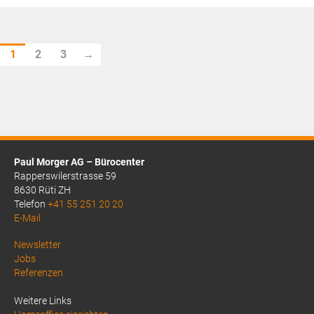
CHF6.30
Preis
ist:
CHF5.00.
1
2
3
→
Paul Morger AG – Bürocenter
Rapperswilerstrasse 59
8630 Rüti ZH
Telefon
+41 55 251 20 20
E-Mail
Above
Newsletter
Jobs
Footer
Referenzen
1
Weitere Links