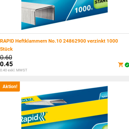
RAPID Heftklammern No.10 24862900 verzinkt 1000
Stück
Ursprünglicher
0.60
Preis
0.45
war:
Aktueller
0.40
exkl. MWST
CHF0.60
Preis
ist:
CHF0.45.
Aktion!