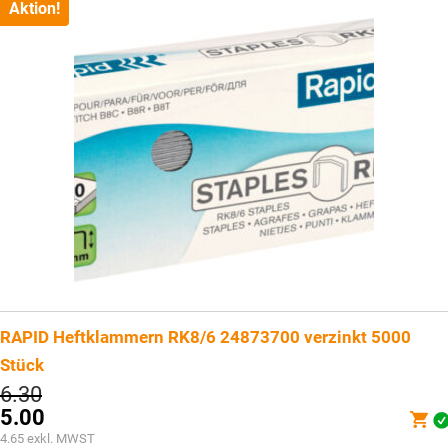
CHF1.15.
Aktion!
RAPID Heftklammern RK8/6 24873700 verzinkt 5000
Stück
Ursprünglicher
6.30
Preis
5.00
war:
Aktueller
4.65
exkl. MWST