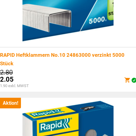
RAPID Heftklammern No.10 24863000 verzinkt 5000
Stück
Ursprünglicher
2.80
Preis
2.05
war:
Aktueller
1.90
exkl. MWST
CHF2.80
Preis
ist:
CHF2.05.
Aktion!