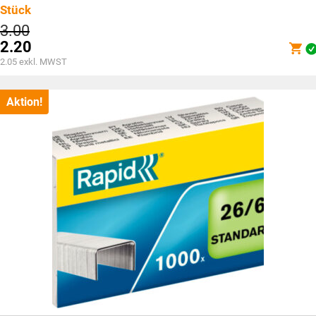
Stück
Ursprünglicher
3.00
Preis
2.20
war:
Aktueller
2.05
exkl. MWST
CHF3.00
Preis
ist:
CHF2.20.
Aktion!