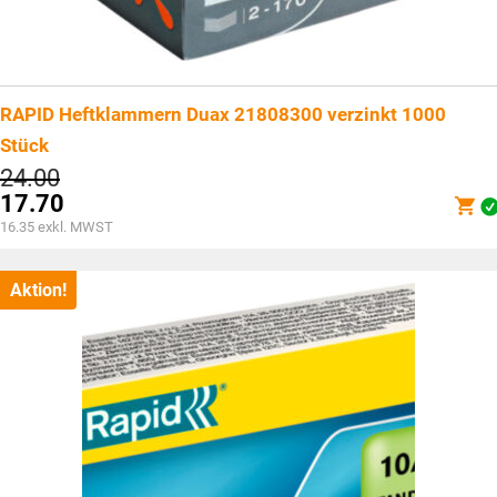
RAPID Heftklammern Duax 21808300 verzinkt 1000
Stück
Ursprünglicher
24.00
Preis
17.70
war:
Aktueller
16.35
exkl. MWST
CHF24.00
Preis
ist:
CHF17.70.
Aktion!