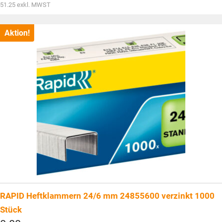
war:
Aktueller
51.25
exkl. MWST
CHF76.00
Preis
ist:
CHF55.40.
Aktion!
RAPID Heftklammern 24/6 mm 24855600 verzinkt 1000
Stück