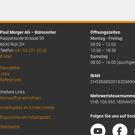
Paul Morger AG – Bürocenter
Öffnungszeiten
Rapperswilerstrasse 59
Montag - Freitag
8630 Rüti ZH
08:00 – 12:00
Telefon
+41 55 251 20 20
13:30 – 18:30
E-Mail
Samstag
08:00 – 16:00 (durchge
Above
Newsletter
Jobs
Footer
IBAN
Referenzen
CH5306850016305690
1
Weitere Links
Mehrwertsteuernumme
Homeoffice einrichten
CHE-106.955.180MWS
Arbeitsplatz im Kinderzimmer
Folgen Sie uns auf Soc
Ergonomie am Arbeitsplatz
Stehtische