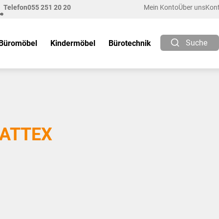
Telefon
055 251 20 20
Mein Konto
Über uns
Kon
Suche
Büromöbel
Kindermöbel
Bürotechnik
ATTEX