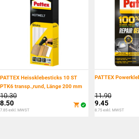
PATTEX Powerkle
PATTEX Heissklebesticks 10 ST
PTK6 transp.,rund, Länge 200 mm
Ursprünglicher
Ursprüngl
10.30
11.90
Preis
Preis
8.50
9.45
war:
war:
Aktueller
Aktueller
7.85
exkl. MWST
8.75
exkl. MWST
CHF10.30
CHF11.9
Preis
Preis
ist:
ist:
CHF8.50.
CHF9.45.