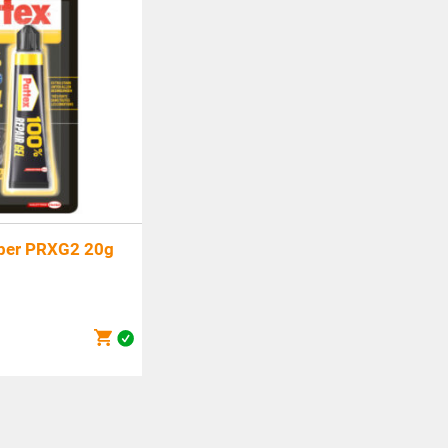
ber PRXG2 20g
icher
0