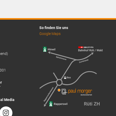
So finden Sie uns
Google Maps
hend)
001
r
T
ial Media