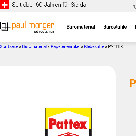
Seit über 60 Jahren für Sie da.
Zur
Skip
Hauptnavigation
to
springen
main
Büromaterial
Bürostühle
content
Paul
so
Morger
individuell
Startseite
»
Büromaterial
»
Papeterieartikel
»
Klebestifte
»
PATTEX
AG
wie
Bürocenter
Sie
P