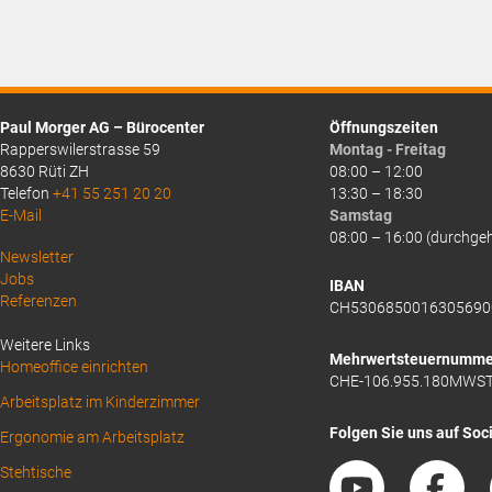
Paul Morger AG – Bürocenter
Öffnungszeiten
Rapperswilerstrasse 59
Montag - Freitag
8630 Rüti ZH
08:00 – 12:00
Telefon
+41 55 251 20 20
13:30 – 18:30
E-Mail
Samstag
08:00 – 16:00 (durchge
Above
Newsletter
Jobs
Footer
IBAN
Referenzen
CH5306850016305690
1
Weitere Links
Mehrwertsteuernumme
Homeoffice einrichten
CHE-106.955.180MWS
Arbeitsplatz im Kinderzimmer
Folgen Sie uns auf Soc
Ergonomie am Arbeitsplatz
Stehtische