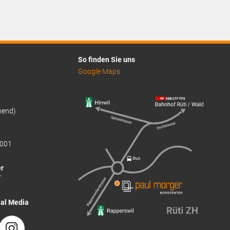
So finden Sie uns
Google Maps
hend)
001
r
T
ial Media