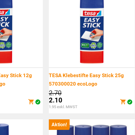
Easy Stick 12g
TESA Klebestifte Easy Stick 25g
go
570300020 ecoLogo
cher
Ursprünglicher
2.70
Preis
2.10
war:
Aktueller
1.95
exkl. MWST
CHF2.70
Preis
ist:
Aktion!
CHF2.10.