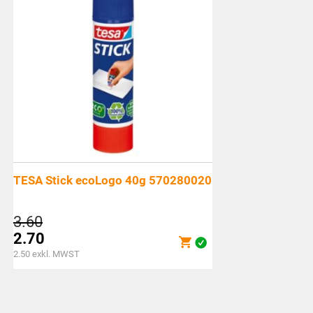
TESA Stick ecoLogo 40g 570280020
Ursprünglicher
3.60
Preis
2.70
war:
Aktueller
2.50
exkl. MWST
CHF3.60
Preis
ist:
CHF2.70.