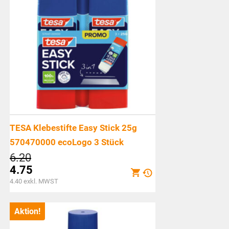
TESA Klebestifte Easy Stick 25g
570470000 ecoLogo 3 Stück
Ursprünglicher
6.20
Preis
4.75
war:
Aktueller
4.40
exkl. MWST
CHF6.20
Preis
ist:
Aktion!
CHF4.75.