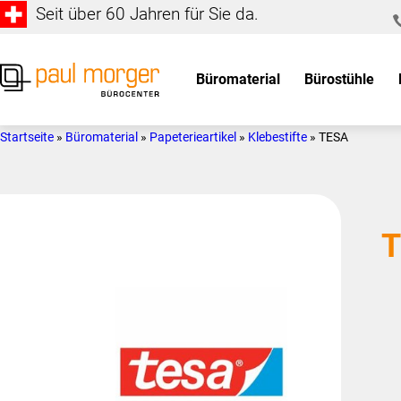
Seit über 60 Jahren für Sie da.
Zur
Skip
Hauptnavigation
to
springen
main
Büromaterial
Bürostühle
content
Paul
so
Morger
individuell
Startseite
»
Büromaterial
»
Papeterieartikel
»
Klebestifte
»
TESA
AG
wie
Bürocenter
Sie