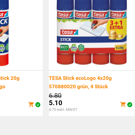
Stick 20g
TESA Stick ecoLogo 4x20g
go
570880020 grün, 4 Stück
cher
Ursprünglicher
6.80
Preis
5.10
war:
Aktueller
4.70
exkl. MWST
CHF6.80
Preis
ist:
CHF5.10.