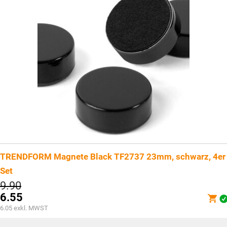
TRENDFORM Magnete Black TF2737 23mm, schwarz, 4er
Set
Ursprünglicher
9.90
Preis
6.55
war:
Aktueller
6.05
exkl. MWST
CHF9.90
Preis
ist: