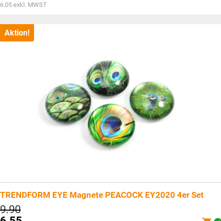
war:
Aktueller
6.05
exkl. MWST
CHF9.90
Preis
ist:
CHF6.55.
Aktion!
TRENDFORM EYE Magnete PEACOCK EY2020 4er Set
Ursprünglicher
9.90
Preis
6.55