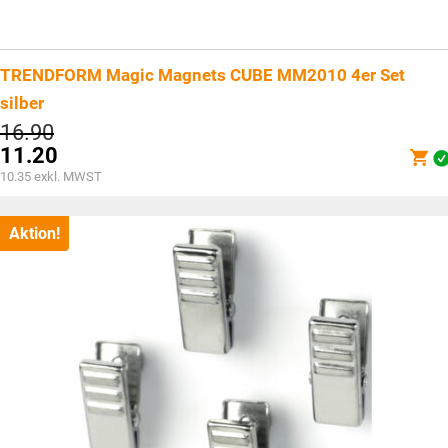
TRENDFORM Magic Magnets CUBE MM2010 4er Set
silber
Ursprünglicher
16.90
Preis
11.20
war:
Aktueller
10.35
exkl. MWST
CHF16.90
Preis
ist:
CHF11.20.
Aktion!