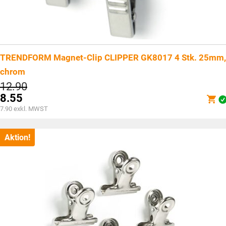
TRENDFORM Magnet-Clip CLIPPER GK8017 4 Stk. 25mm,
chrom
Ursprünglicher
12.90
Preis
8.55
war:
Aktueller
7.90
exkl. MWST
CHF12.90
Preis
ist:
CHF8.55.
Aktion!