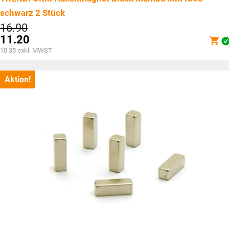
schwarz 2 Stück
Ursprünglicher
16.90
Preis
11.20
war:
Aktueller
10.35
exkl. MWST
CHF16.90
Preis
ist:
CHF11.20.
Aktion!