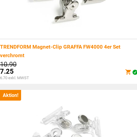
TRENDFORM Magnet-Clip GRAFFA FW4000 4er Set
verchromt
Ursprünglicher
10.90
Preis
7.25
war:
Aktueller
6.70
exkl. MWST
CHF10.90
Preis
ist:
CHF7.25.
Aktion!