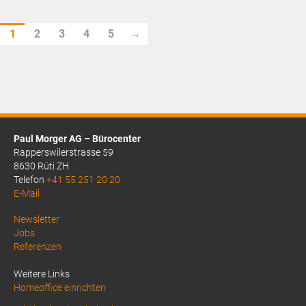
CHF6.55.
1
2
3
4
5
→
Paul Morger AG – Bürocenter
Rapperswilerstrasse 59
8630 Rüti ZH
Telefon
+41 55 251 20 20
E-Mail
Above
Newsletter
Jobs
Footer
Referenzen
1
Weitere Links
Homeoffice einrichten