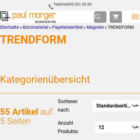
Zur
Skip
Telefon
055 251 20 20
Hauptnavigation
to
springen
main
Paul
so
Startseite
»
Büromaterial
»
Papeterieartikel
»
Magnete
»
TRENDFORM
content
Morger
individuell
TRENDFORM
AG
wie
Bürocenter
Sie
Kategorienübersicht
Sortieren
55 Artikel
auf
nach:
5 Seiten
Anzahl
Produkte: