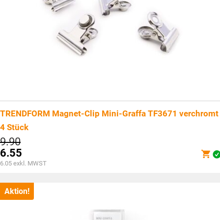
TRENDFORM Magnet-Clip Mini-Graffa TF3671 verchromt
4 Stück
Ursprünglicher
9.90
Preis
6.55
war:
Aktueller
6.05
exkl. MWST
CHF9.90
Preis
ist:
CHF6.55.
Aktion!