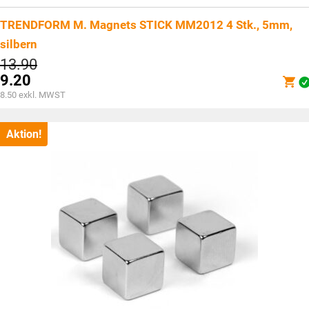
TRENDFORM M. Magnets STICK MM2012 4 Stk., 5mm,
silbern
Ursprünglicher
13.90
Preis
9.20
war:
Aktueller
8.50
exkl. MWST
CHF13.90
Preis
ist:
CHF9.20.
Aktion!