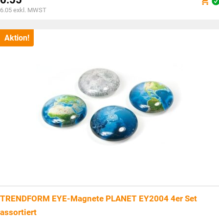
war:
Aktueller
6.05
exkl. MWST
CHF9.90
Preis
ist:
CHF6.55.
Aktion!
TRENDFORM EYE-Magnete PLANET EY2004 4er Set
assortiert