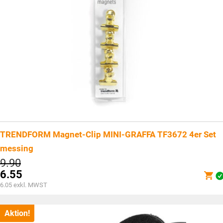
TRENDFORM Magnet-Clip MINI-GRAFFA TF3672 4er Set
messing
Ursprünglicher
9.90
Preis
6.55
war:
Aktueller
6.05
exkl. MWST
CHF9.90
Preis
ist:
CHF6.55.
Aktion!