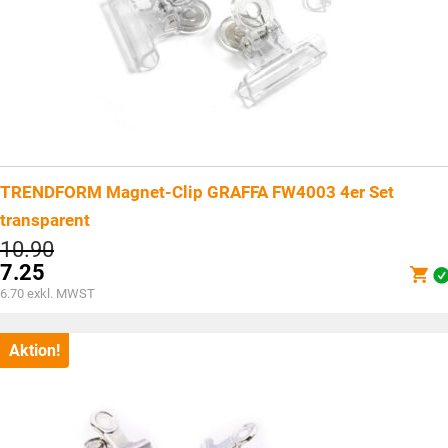
TRENDFORM Magnet-Clip GRAFFA FW4003 4er Set
transparent
Ursprünglicher
10.90
Preis
7.25
war:
Aktueller
6.70
exkl. MWST
CHF10.90
Preis
ist:
CHF7.25.
Aktion!