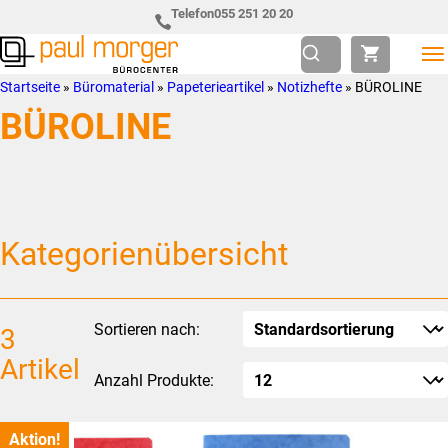
Zur
Skip
Telefon
055 251 20 20
Hauptnavigation
to
springen
main
Paul
so
Startseite
»
Büromaterial
»
Papeterieartikel
»
Notizhefte
»
BÜROLINE
content
Morger
individuell
BÜROLINE
AG
wie
Bürocenter
Sie
Kategorienübersicht
Sortieren nach:
3
Artikel
Anzahl Produkte:
Aktion!