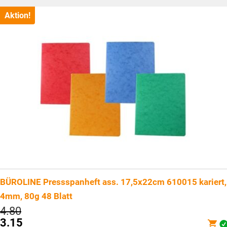
ist:
CHF3.85.
Aktion!
BÜROLINE Pressspanheft ass. 17,5x22cm 610015 kariert,
4mm, 80g 48 Blatt
Ursprünglicher
4.80
Preis
3.15