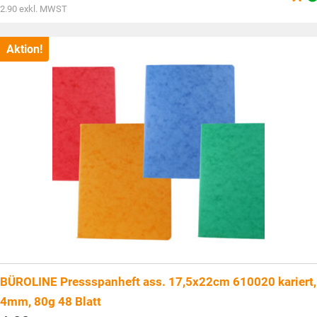
war:
Aktueller
2.90
exkl. MWST
CHF4.80
Preis
ist:
CHF3.15.
Aktion!
BÜROLINE Pressspanheft ass. 17,5x22cm 610020 kariert,
4mm, 80g 48 Blatt