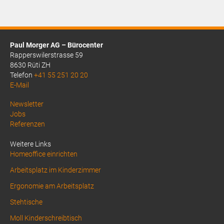
Paul Morger AG – Bürocenter
Rapperswilerstrasse 59
8630 Rüti ZH
Telefon
+41 55 251 20 20
E-Mail
Above
Newsletter
Jobs
Footer
Referenzen
1
Weitere Links
Homeoffice einrichten
Arbeitsplatz im Kinderzimmer
Ergonomie am Arbeitsplatz
Stehtische
Moll Kinderschreibtisch