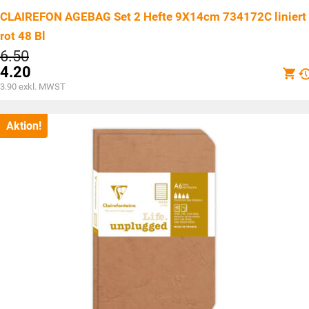
CLAIREFON AGEBAG Set 2 Hefte 9X14cm 734172C liniert
rot 48 Bl
Ursprünglicher
6.50
Preis
4.20
war:
Aktueller
3.90
exkl. MWST
CHF6.50
Preis
ist:
CHF4.20.
Aktion!