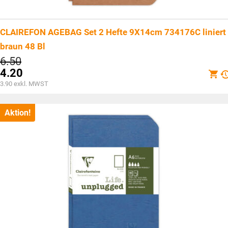
CLAIREFON AGEBAG Set 2 Hefte 9X14cm 734176C liniert
braun 48 Bl
Ursprünglicher
6.50
Preis
4.20
war:
Aktueller
3.90
exkl. MWST
CHF6.50
Preis
ist:
CHF4.20.
Aktion!