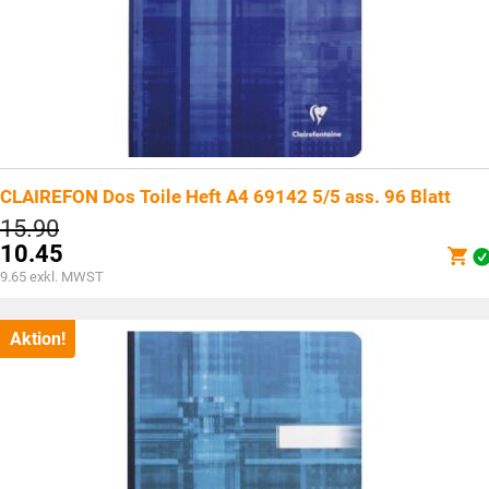
CLAIREFON Dos Toile Heft A4 69142 5/5 ass. 96 Blatt
Ursprünglicher
15.90
Preis
10.45
war:
Aktueller
9.65
exkl. MWST
CHF15.90
Preis
ist:
CHF10.45.
Aktion!