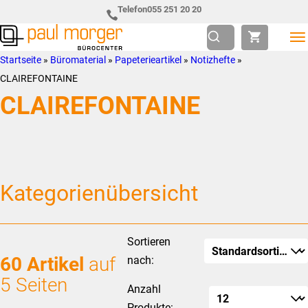
Zur
Skip
Telefon
055 251 20 20
Hauptnavigation
to
springen
main
Paul
so
Startseite
»
Büromaterial
»
Papeterieartikel
»
Notizhefte
»
content
Morger
individuell
CLAIREFONTAINE
AG
wie
CLAIREFONTAINE
Bürocenter
Sie
Kategorienübersicht
Sortieren
60 Artikel
auf
nach:
5 Seiten
Anzahl
Produkte: