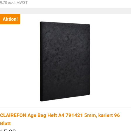
war:
Aktueller
9.70
exkl. MWST
CHF15.90
Preis
ist:
CHF10.50.
Aktion!
CLAIREFON Age Bag Heft A4 791421 5mm, kariert 96
Blatt