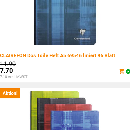
CLAIREFON Dos Toile Heft A5 69546 liniert 96 Blatt
Ursprünglicher
11.90
Preis
7.70
war:
Aktueller
7.10
exkl. MWST
CHF11.90
Preis
ist:
CHF7.70.
Aktion!