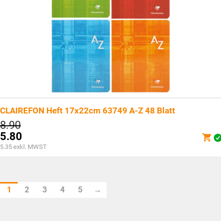
CLAIREFON Heft 17x22cm 63749 A-Z 48 Blatt
Ursprünglicher
8.90
Preis
5.80
war:
Aktueller
5.35
exkl. MWST
CHF8.90
Preis
ist:
CHF5.80.
1
2
3
4
5
→