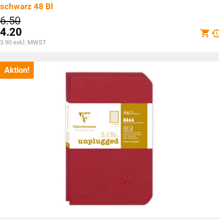
schwarz 48 Bl
Ursprünglicher
6.50
Preis
4.20
war:
Aktueller
3.90
exkl. MWST
CHF6.50
Preis
ist:
CHF4.20.
Aktion!