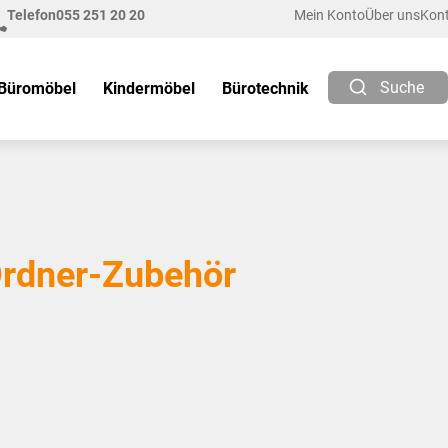
Telefon
055 251 20 20
Mein Konto
Über uns
Kon
Suche
Büromöbel
Kindermöbel
Bürotechnik
rdner-Zubehör