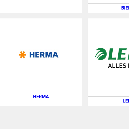
BIE
HERMA
LE