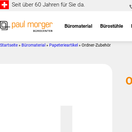
Seit über 60 Jahren für Sie da.
Zur
Skip
Hauptnavigation
to
springen
main
Büromaterial
Bürostühle
content
Paul
so
Morger
individuell
Startseite
»
Büromaterial
»
Papeterieartikel
»
Ordner-Zubehör
AG
wie
Bürocenter
Sie
O