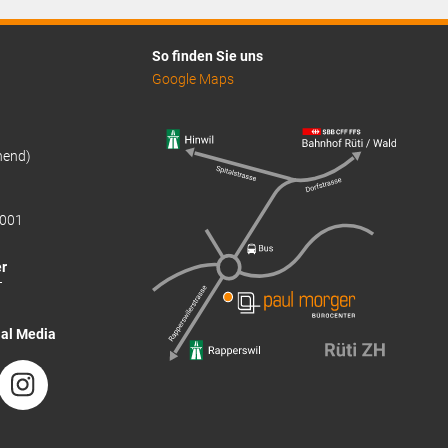
So finden Sie uns
Google Maps
hend)
001
r
T
ial Media