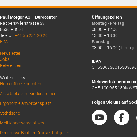
Paul Morger AG – Bürocenter
Öffnungszeiten
Rapperswilerstrasse 59
Montag - Freitag
8630 Rüti ZH
08:00 – 12:00
Telefon
+41 55 251 20 20
13:30 – 18:30
E-Mail
Samstag
08:00 – 16:00 (durchge
Above
Newsletter
Jobs
Footer
IBAN
Referenzen
CH5306850016305690
1
Weitere Links
Mehrwertsteuernumme
Homeoffice einrichten
CHE-106.955.180MWS
Arbeitsplatz im Kinderzimmer
Folgen Sie uns auf Soc
Ergonomie am Arbeitsplatz
Stehtische
Moll Kinderschreibtisch
Der grosse Brother Drucker Ratgeber