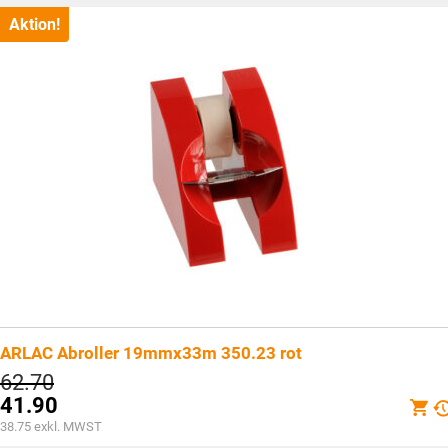
ist:
CHF48.55.
Aktion!
ARLAC Abroller 19mmx33m 350.23 rot
Ursprünglicher
62.70
Preis
41.90
war:
Aktueller
38.75
exkl. MWST
CHF62.70
Preis