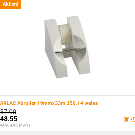
CHF41.90.
Aktion!
ARLAC Abroller 19mmx33m 350.14 weiss
Ursprünglicher
57.00
Preis
48.55
war:
Aktueller
44.90
exkl. MWST
CHF57.00
Preis