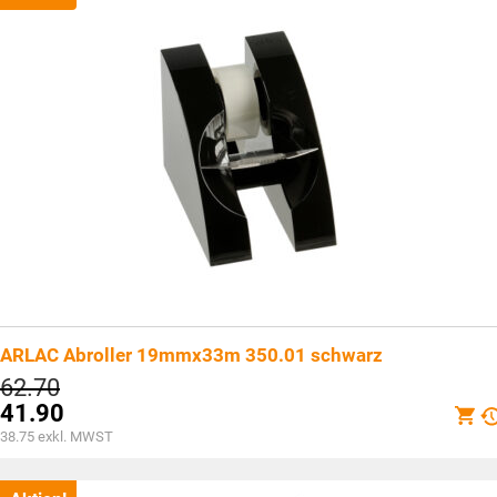
ARLAC Abroller 19mmx33m 350.01 schwarz
Ursprünglicher
62.70
Preis
41.90
war:
Aktueller
38.75
exkl. MWST
CHF62.70
Preis
ist: