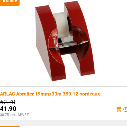
CHF41.90.
Aktion!
ARLAC Abroller 19mmx33m 350.12 bordeaux
Ursprünglicher
62.70
Preis
41.90
war:
Aktueller
38.75
exkl. MWST
CHF62.70
Preis
ist: