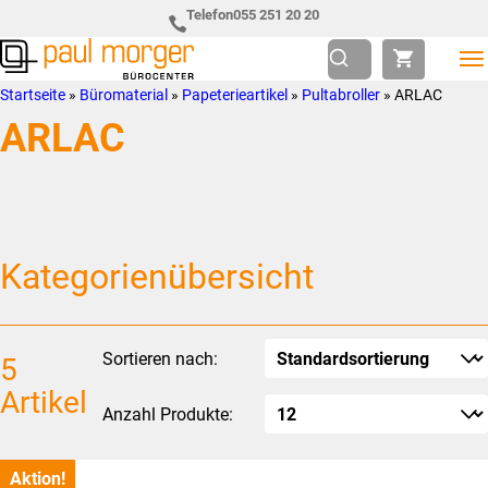
Zur
Skip
Telefon
055 251 20 20
Hauptnavigation
to
springen
main
Paul
so
Startseite
»
Büromaterial
»
Papeterieartikel
»
Pultabroller
»
ARLAC
content
Morger
individuell
ARLAC
AG
wie
Bürocenter
Sie
Kategorienübersicht
Sortieren nach:
5
Artikel
Anzahl Produkte:
Aktion!