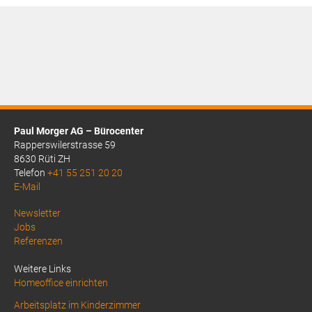
CHF62.70
Preis
ist:
CHF41.90.
Paul Morger AG – Bürocenter
Rapperswilerstrasse 59
8630 Rüti ZH
Telefon
+41 55 251 20 20
E-Mail
Above
Newsletter
Jobs
Footer
Referenzen
1
Weitere Links
Homeoffice einrichten
Arbeitsplatz im Kinderzimmer