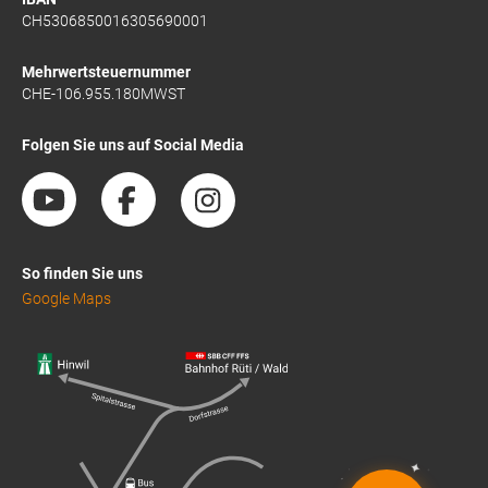
CH5306850016305690001
Mehrwertsteuernummer
CHE-106.955.180MWST
Folgen Sie uns auf Social Media
So finden Sie uns
Google Maps
✦
✦
✦
✦