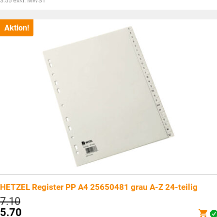
3.55
exkl. MWST
CHF5.20
Preis
ist:
CHF3.85.
Aktion!
HETZEL Register PP A4 25650481 grau A-Z 24-teilig
Ursprünglicher
7.10
Preis
5.70