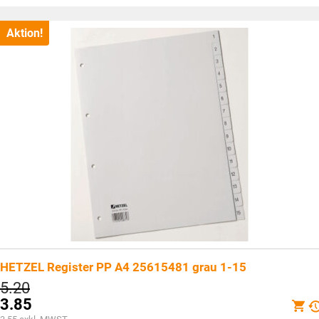
CHF5.30
Preis
ist:
CHF4.20.
Aktion!
HETZEL Register PP A4 25615481 grau 1-15
Ursprünglicher
5.20
Preis
3.85
war:
Aktueller