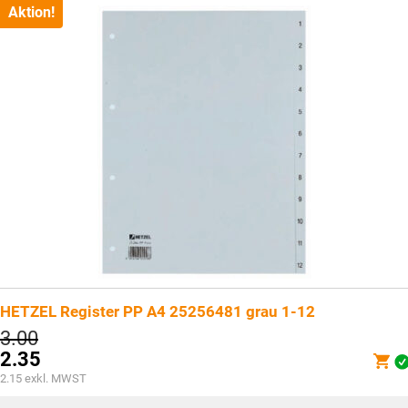
CHF4.85.
Aktion!
HETZEL Register PP A4 25256481 grau 1-12
Ursprünglicher
3.00
Preis
2.35
war:
Aktueller
2.15
exkl. MWST
CHF3.00
Preis