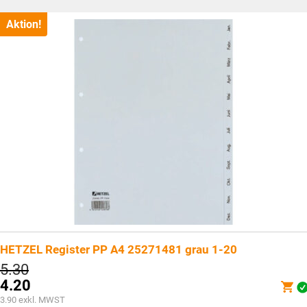
ist:
CHF2.25.
Aktion!
HETZEL Register PP A4 25271481 grau 1-20
Ursprünglicher
5.30
Preis
4.20
war:
Aktueller
3.90
exkl. MWST