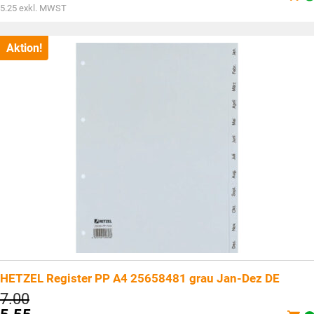
war:
Aktueller
5.25
exkl. MWST
CHF7.10
Preis
ist:
CHF5.70.
Aktion!
HETZEL Register PP A4 25658481 grau Jan-Dez DE
Ursprünglicher
7.00
Preis