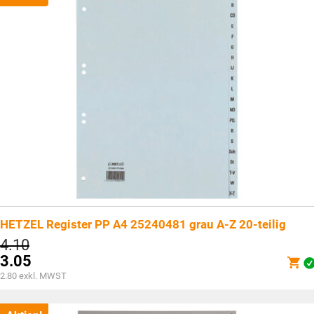
HETZEL Register PP A4 25240481 grau A-Z 20-teilig
Ursprünglicher
4.10
Preis
3.05
war:
Aktueller
2.80
exkl. MWST
CHF4.10
Preis
ist: