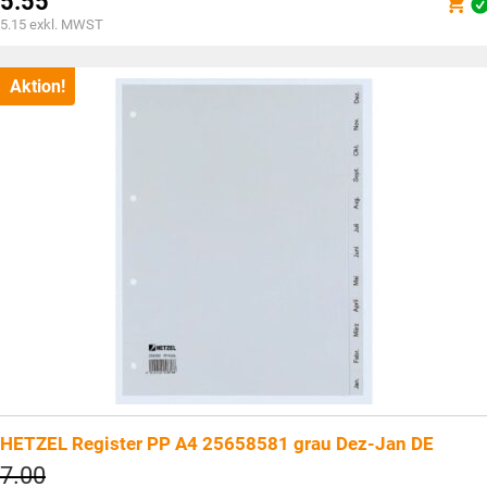
5.55
war:
Aktueller
5.15
exkl. MWST
CHF7.00
Preis
ist:
CHF5.55.
Aktion!
HETZEL Register PP A4 25658581 grau Dez-Jan DE
Ursprünglicher
7.00