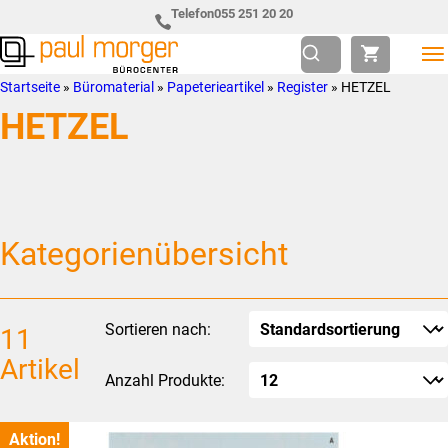
Zur
Skip
Telefon
055 251 20 20
Hauptnavigation
to
springen
main
Paul
so
Startseite
»
Büromaterial
»
Papeterieartikel
»
Register
»
HETZEL
content
Morger
individuell
HETZEL
AG
wie
Bürocenter
Sie
Kategorienübersicht
Sortieren nach:
11
Artikel
Anzahl Produkte:
Aktion!