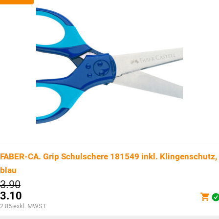
FABER-CA. Grip Schulschere 181549 inkl. Klingenschutz,
blau
Ursprünglicher
3.90
Preis
3.10
war:
Aktueller
2.85
exkl. MWST
CHF3.90
Preis