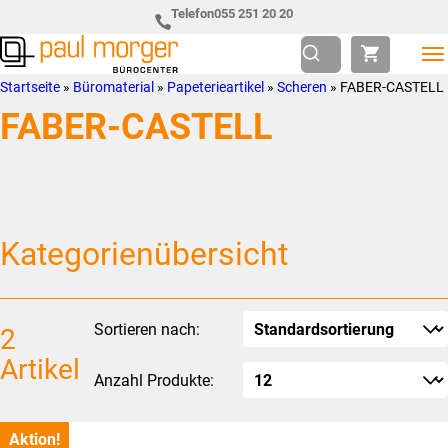
Zur
Skip
Telefon
055 251 20 20
Hauptnavigation
to
springen
main
Paul
so
Startseite
»
Büromaterial
»
Papeterieartikel
»
Scheren
»
FABER-CASTELL
content
Morger
individuell
FABER-CASTELL
AG
wie
Bürocenter
Sie
Kategorienübersicht
Sortieren nach:
2
Artikel
Anzahl Produkte:
Aktion!