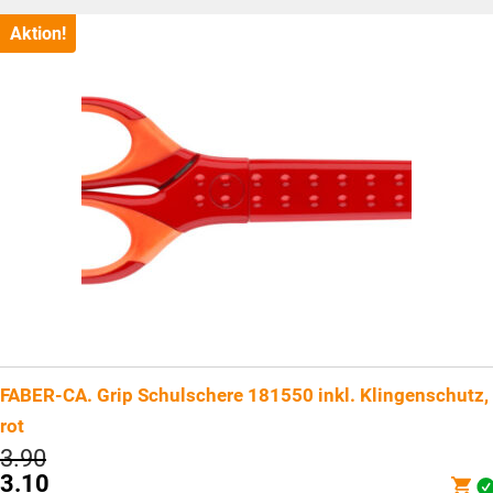
ist:
CHF3.10.
Aktion!
FABER-CA. Grip Schulschere 181550 inkl. Klingenschutz,
rot
Ursprünglicher
3.90
Preis
3.10