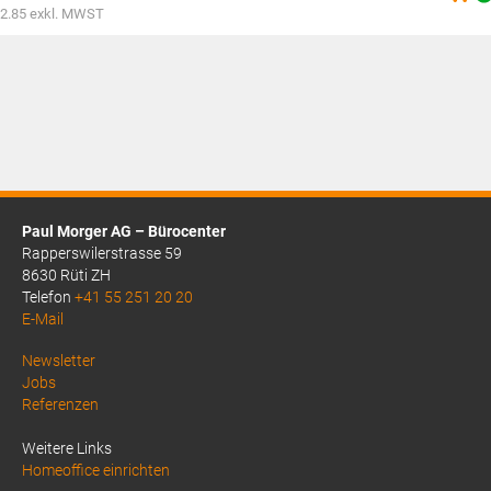
war:
Aktueller
2.85
exkl. MWST
CHF3.90
Preis
ist:
CHF3.10.
Paul Morger AG – Bürocenter
Rapperswilerstrasse 59
8630 Rüti ZH
Telefon
+41 55 251 20 20
E-Mail
Above
Newsletter
Jobs
Footer
Referenzen
1
Weitere Links
Homeoffice einrichten