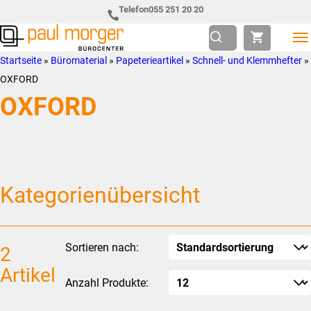
Zur
Skip
Telefon
055 251 20 20
Hauptnavigation
to
springen
main
Paul
so
Startseite
»
Büromaterial
»
Papeterieartikel
»
Schnell- und Klemmhefter
»
content
Morger
individuell
OXFORD
AG
wie
OXFORD
Bürocenter
Sie
Kategorienübersicht
Sortieren nach:
2
Artikel
Anzahl Produkte: