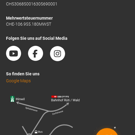
CH5306850016305690001
Mehrwertsteuernummer
CHE-106.955.180MWST
Folgen Sie uns auf Social Media
So finden Sie uns
Google Maps
✦
✦
✦
✦