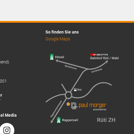
So finden Sie uns
Google Maps
hend)
001
r
T
ial Media