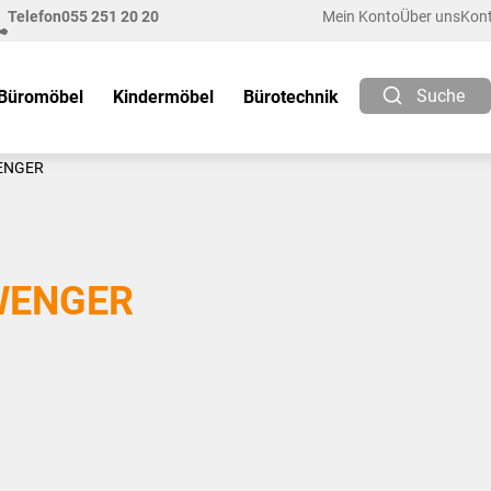
Telefon
055 251 20 20
Mein Konto
Über uns
Kon
Suche
Büromöbel
Kindermöbel
Bürotechnik
ENGER
WENGER