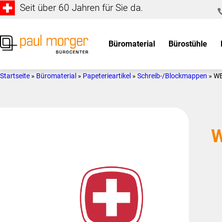
Seit über 60 Jahren für Sie da.
Zur
Skip
Hauptnavigation
to
springen
main
Büromaterial
Bürostühle
content
Paul
so
Morger
individuell
Startseite
»
Büromaterial
»
Papeterieartikel
»
Schreib-/Blockmappen
»
W
AG
wie
Bürocenter
Sie