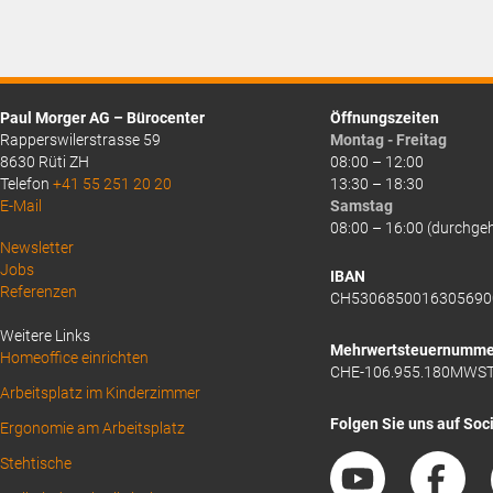
Paul Morger AG – Bürocenter
Öffnungszeiten
Rapperswilerstrasse 59
Montag - Freitag
8630 Rüti ZH
08:00 – 12:00
Telefon
+41 55 251 20 20
13:30 – 18:30
E-Mail
Samstag
08:00 – 16:00 (durchge
Above
Newsletter
Jobs
Footer
IBAN
Referenzen
CH5306850016305690
1
Weitere Links
Mehrwertsteuernumme
Homeoffice einrichten
CHE-106.955.180MWS
Arbeitsplatz im Kinderzimmer
Folgen Sie uns auf Soc
Ergonomie am Arbeitsplatz
Stehtische