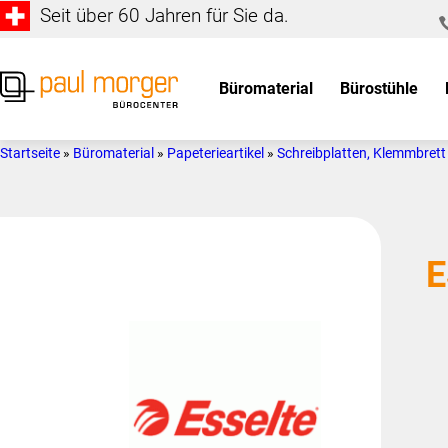
Seit über 60 Jahren für Sie da.
Zur
Skip
Hauptnavigation
to
springen
main
Büromaterial
Bürostühle
content
Paul
so
Morger
individuell
Startseite
»
Büromaterial
»
Papeterieartikel
»
Schreibplatten, Klemmbrett
AG
wie
Bürocenter
Sie
E