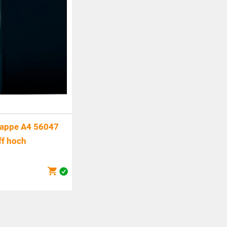
appe A4 56047
ff hoch
icher
0