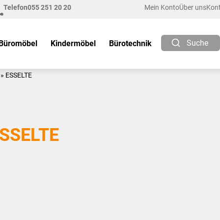
Telefon
055 251 20 20
Mein Konto
Über uns
Kon
Suche
Büromöbel
Kindermöbel
Bürotechnik
»
ESSELTE
SSELTE