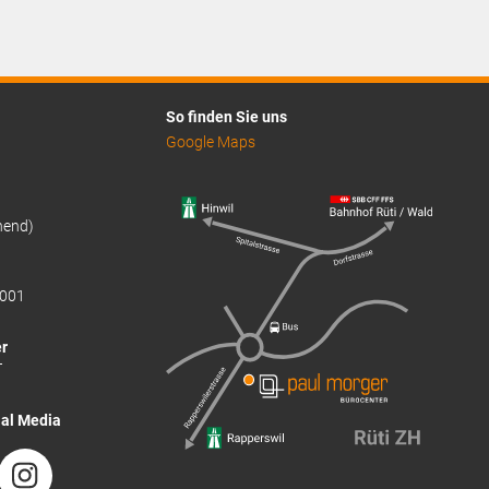
So finden Sie uns
Google Maps
hend)
001
r
T
ial Media