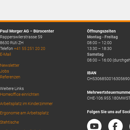
Paul Morger AG – Bürocenter
Öffnungszeiten
Rapperswilerstrasse 59
Montag - Freitag
8630 Rüti ZH
08:00 – 12:00
Telefon
+41 55 251 20 20
13:30 – 18:30
E-Mail
Samstag
08:00 – 16:00 (durchge
Above
Newsletter
Jobs
Footer
IBAN
Referenzen
CH5306850016305690
1
Weitere Links
Mehrwertsteuernumme
Homeoffice einrichten
CHE-106.955.180MWS
Arbeitsplatz im Kinderzimmer
Folgen Sie uns auf Soc
Ergonomie am Arbeitsplatz
Stehtische