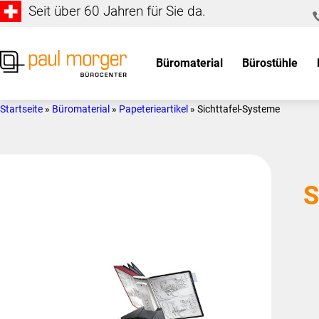
Seit über 60 Jahren für Sie da.
Zur
Skip
Hauptnavigation
to
springen
main
Büromaterial
Bürostühle
content
Paul
so
Morger
individuell
Startseite
»
Büromaterial
»
Papeterieartikel
»
Sichttafel-Systeme
AG
wie
Bürocenter
Sie
S