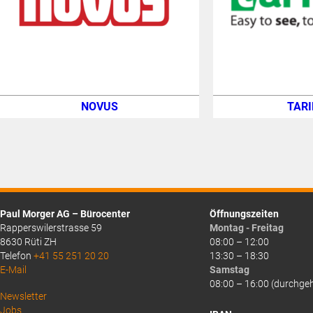
NOVUS
TARI
Paul Morger AG – Bürocenter
Öffnungszeiten
Rapperswilerstrasse 59
Montag - Freitag
8630 Rüti ZH
08:00 – 12:00
Telefon
+41 55 251 20 20
13:30 – 18:30
E-Mail
Samstag
08:00 – 16:00 (durchge
Above
Newsletter
Jobs