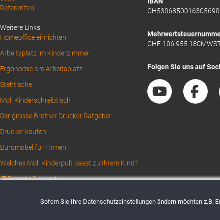
Footer
IBAN
Referenzen
CH5306850016305690
1
Weitere Links
Mehrwertsteuernumme
Homeoffice einrichten
CHE-106.955.180MWS
Arbeitsplatz im Kinderzimmer
Folgen Sie uns auf Soc
Ergonomie am Arbeitsplatz
Stehtische
Moll Kinderschreibtisch
Der grosse Brother Drucker Ratgeber
Drucker kaufen
Büromöbel für Firmen
Welches Moll Kinderpult passt zu Ihrem Kind?
IT Remote Support
Sofern Sie Ihre Datenschutzeinstellungen ändern möchten z.B. Ert
AGBs
Datenschutz
Impressum