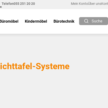
Telefon
055 251 20 20
Mein Konto
Über uns
Kon
Suche
Büromöbel
Kindermöbel
Bürotechnik
ichttafel-Systeme