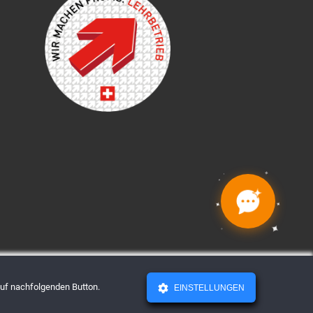
✦
✦
✦
✦
✦
✦
✦
✦
 auf nachfolgenden Button.
EINSTELLUNGEN