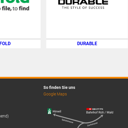
FOLD
DURABLE
So finden Sie uns
Google Maps
hend)