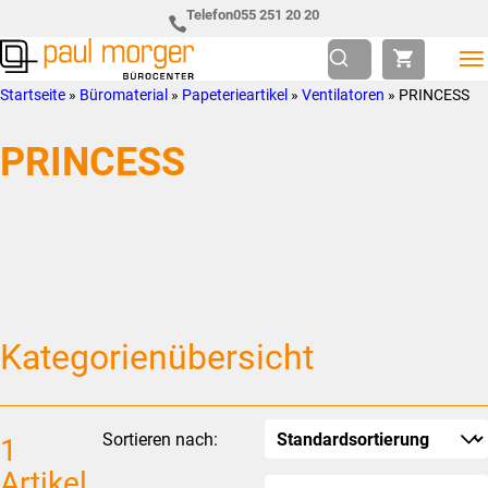
Zur
Skip
Telefon
055 251 20 20
Hauptnavigation
to
springen
main
Paul
so
Startseite
»
Büromaterial
»
Papeterieartikel
»
Ventilatoren
»
PRINCESS
content
Morger
individuell
PRINCESS
AG
wie
Bürocenter
Sie
Kategorienübersicht
Sortieren nach:
1
Artikel