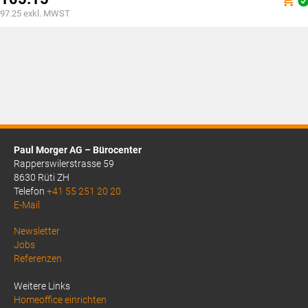
war:
Aktueller
97.25
exkl. MWST
CHF117.85
Preis
ist:
CHF105.15.
Paul Morger AG – Bürocenter
Rapperswilerstrasse 59
8630 Rüti ZH
Telefon
+41 55 251 20 20
E-Mail
Above
Newsletter
Jobs
Footer
Referenzen
1
Weitere Links
Homeoffice einrichten