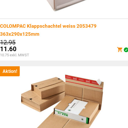
COLOMPAC Klappschachtel weiss 2053479
363x290x125mm
Ursprünglicher
12.95
Preis
11.60
war:
Aktueller
10.75
exkl. MWST
CHF12.95
Preis
ist:
CHF11.60.
Aktion!