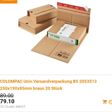
COLOMPAC Univ.Versandverpackung B5 2053513
250x190x85mm braun 20 Stück
Ursprünglicher
89.00
Preis
79.10
war:
Aktueller
73.15
exkl. MWST
CHF89.00
Preis