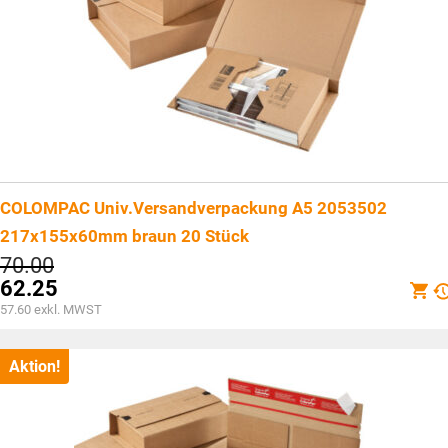
COLOMPAC Univ.Versandverpackung A5 2053502
217x155x60mm braun 20 Stück
Ursprünglicher
70.00
Preis
62.25
war:
Aktueller
57.60
exkl. MWST
CHF70.00
Preis
ist:
CHF62.25.
Aktion!