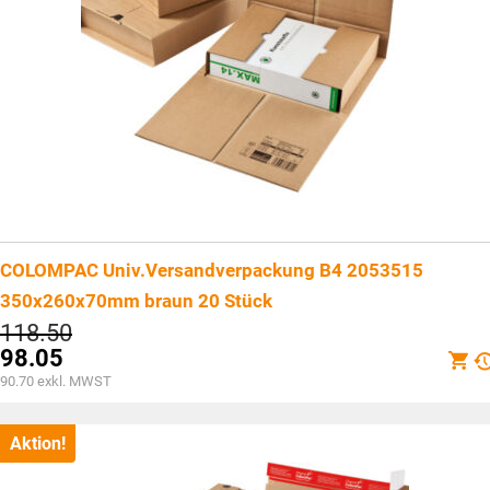
COLOMPAC Univ.Versandverpackung B4 2053515
350x260x70mm braun 20 Stück
Ursprünglicher
118.50
Preis
98.05
war:
Aktueller
90.70
exkl. MWST
CHF118.50
Preis
ist:
CHF98.05.
Aktion!