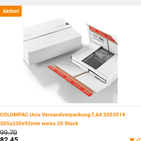
ist:
CHF79.10.
Aktion!
COLOMPAC Univ.Versandverpackung f.A4 2053519
305x230x92mm weiss 20 Stück
Ursprünglicher
99.70
Preis
82.45