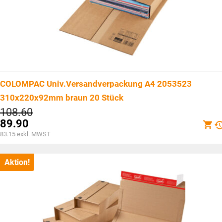
COLOMPAC Univ.Versandverpackung A4 2053523
310x220x92mm braun 20 Stück
Ursprünglicher
108.60
Preis
89.90
war:
Aktueller
83.15
exkl. MWST
CHF108.60
Preis
ist:
CHF89.90.
Aktion!