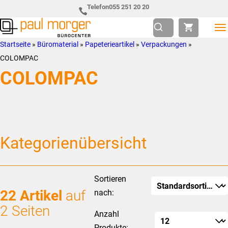
Zur
Skip
Telefon
055 251 20 20
Hauptnavigation
to
springen
main
Paul
so
Startseite
»
Büromaterial
»
Papeterieartikel
»
Verpackungen
»
content
Morger
individuell
COLOMPAC
AG
wie
COLOMPAC
Bürocenter
Sie
Kategorienübersicht
Sortieren
22 Artikel
auf
nach:
2 Seiten
Anzahl
Produkte: