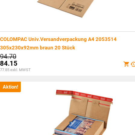
COLOMPAC Univ.Versandverpackung A4 2053514
305x230x92mm braun 20 Stück
Ursprünglicher
94.70
Preis
84.15
war:
Aktueller
77.85
exkl. MWST
CHF94.70
Preis
ist:
CHF84.15.
Aktion!