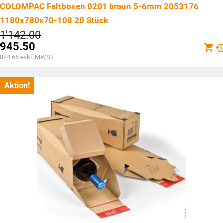
COLOMPAC Faltboxen 0201 braun 5-6mm 2053176
1180x780x70-108 20 Stück
Ursprünglicher
1'142.00
Preis
945.50
war:
Aktueller
874.65
exkl. MWST
CHF1'142.00
Preis
ist:
CHF945.50.
Aktion!