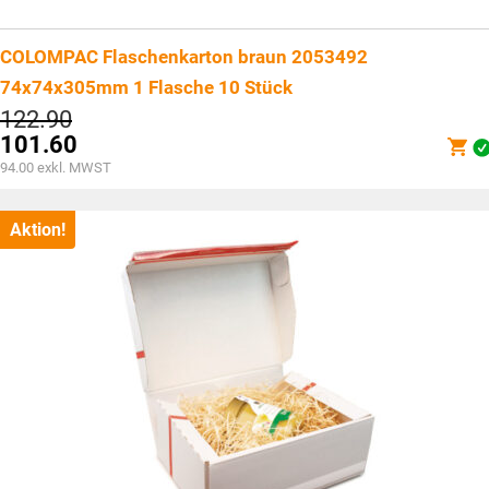
COLOMPAC Flaschenkarton braun 2053492
74x74x305mm 1 Flasche 10 Stück
Ursprünglicher
122.90
Preis
101.60
war:
Aktueller
94.00
exkl. MWST
CHF122.90
Preis
ist:
CHF101.60.
Aktion!