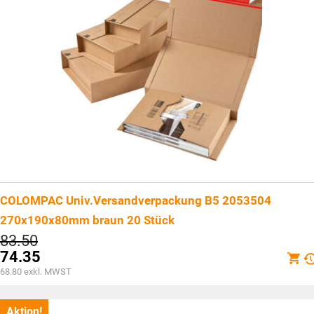
COLOMPAC Univ.Versandverpackung B5 2053504
270x190x80mm braun 20 Stück
Ursprünglicher
83.50
Preis
74.35
war:
Aktueller
68.80
exkl. MWST
CHF83.50
Preis
ist:
CHF74.35.
Aktion!