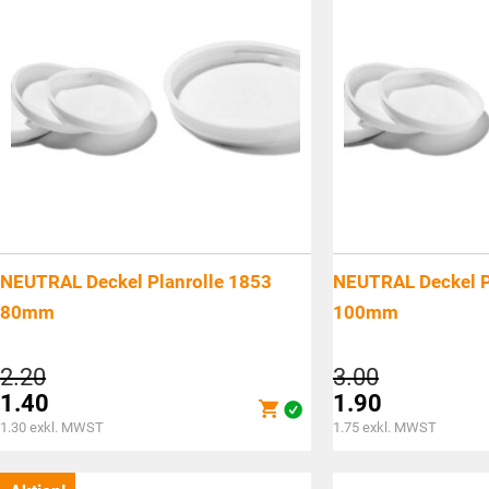
NEUTRAL Deckel Planrolle 1853
NEUTRAL Deckel P
80mm
100mm
Ursprünglicher
Ursprüngli
2.20
3.00
Preis
Preis
1.40
1.90
war:
war:
Aktueller
Aktueller
1.30
exkl. MWST
1.75
exkl. MWST
CHF2.20
CHF3.00
Preis
Preis
ist:
ist: