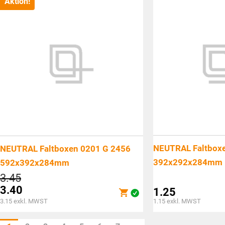
Aktion!
CHF1.40.
CHF1.90.
NEUTRAL Faltboxe
NEUTRAL Faltboxen 0201 G 2456
392x292x284mm
592x392x284mm
Ursprünglicher
3.45
Preis
3.40
1.25
war:
Aktueller
3.15
exkl. MWST
1.15
exkl. MWST
CHF3.45
Preis
ist: