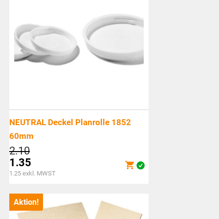
NEUTRAL Deckel Planrolle 1852
60mm
Ursprünglicher
2.10
Preis
1.35
war:
Aktueller
1.25
exkl. MWST
CHF2.10
Preis
ist:
Aktion!
CHF1.35.