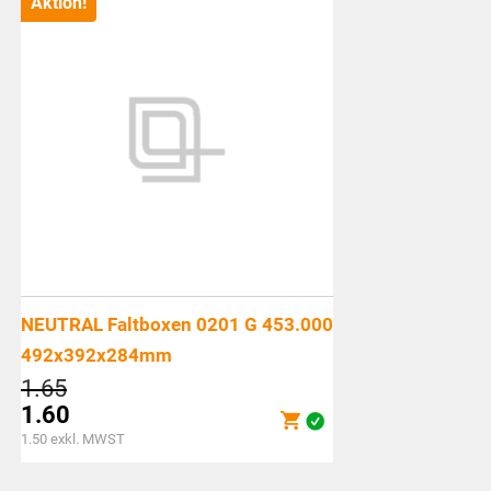
Aktion!
CHF21.75.
NEUTRAL Faltboxen 0201 G 453.000
492x392x284mm
Ursprünglicher
1.65
Preis
1.60
war:
Aktueller
1.50
exkl. MWST
CHF1.65
Preis
ist: