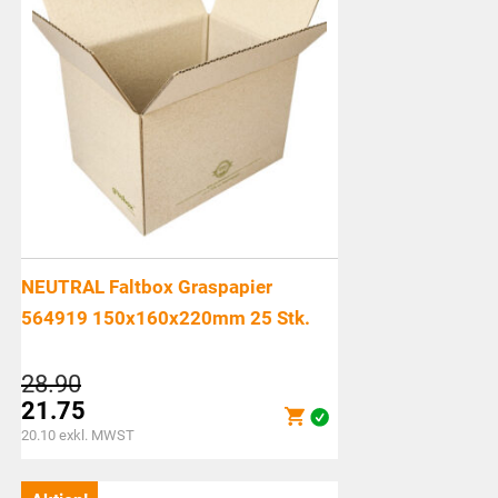
NEUTRAL Faltbox Graspapier
564919 150x160x220mm 25 Stk.
Ursprünglicher
28.90
Preis
21.75
war:
Aktueller
20.10
exkl. MWST
CHF28.90
Preis
ist: