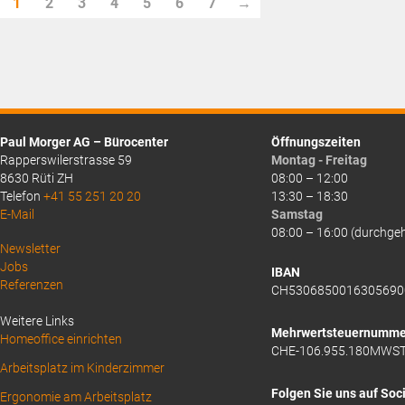
1
2
3
4
5
6
7
→
CHF3.40.
Paul Morger AG – Bürocenter
Öffnungszeiten
Rapperswilerstrasse 59
Montag - Freitag
8630 Rüti ZH
08:00 – 12:00
Telefon
+41 55 251 20 20
13:30 – 18:30
E-Mail
Samstag
08:00 – 16:00 (durchge
Above
Newsletter
Jobs
Footer
IBAN
Referenzen
CH5306850016305690
1
Weitere Links
Mehrwertsteuernumme
Homeoffice einrichten
CHE-106.955.180MWS
Arbeitsplatz im Kinderzimmer
Folgen Sie uns auf Soc
Ergonomie am Arbeitsplatz