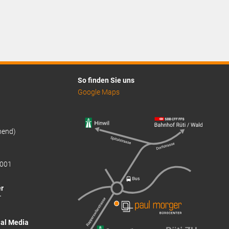
CHF1.30.
So finden Sie uns
Google Maps
hend)
001
r
T
ial Media