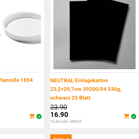
lanrolle 1854
NEUTRAL Einlagekarton
23,2×29,7cm 39200/04 330g,
schwarz 25 Blatt
cher
Ursprünglicher
23.90
Preis
16.90
war:
Aktueller
15.65
exkl. MWST
CHF23.90
Preis
ist: