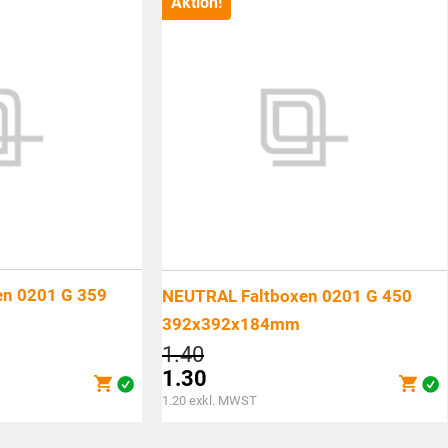
Aktion!
CHF16.90.
n 0201 G 359
NEUTRAL Faltboxen 0201 G 450
392x392x184mm
Ursprünglicher
1.40
Preis
1.30
war:
Aktueller
1.20
exkl. MWST
CHF1.40
Preis
ist: