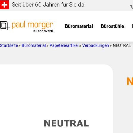
Seit über 60 Jahren für Sie da.
Zur
Skip
Hauptnavigation
to
springen
main
Büromaterial
Bürostühle
content
Paul
so
Morger
individuell
Startseite
»
Büromaterial
»
Papeterieartikel
»
Verpackungen
»
NEUTRAL
AG
wie
Bürocenter
Sie