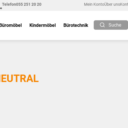
Telefon
055 251 20 20
Mein Konto
Über uns
Kon
Suche
Büromöbel
Kindermöbel
Bürotechnik
NEUTRAL