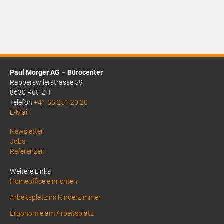
Paul Morger AG – Bürocenter
Rapperswilerstrasse 59
8630 Rüti ZH
Telefon
+41 55 251 20 20
E-Mail
Above
Newsletter
Jobs
Footer
Referenzen
1
Weitere Links
Homeoffice einrichten
Arbeitsplatz im Kinderzimmer
Ergonomie am Arbeitsplatz