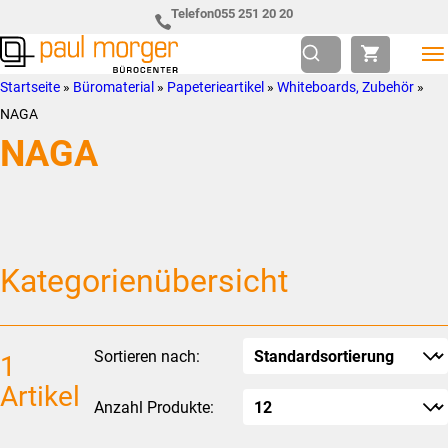
Zur
Skip
Telefon
055 251 20 20
Hauptnavigation
to
springen
main
Paul
so
Startseite
»
Büromaterial
»
Papeterieartikel
»
Whiteboards, Zubehör
»
content
Morger
individuell
NAGA
AG
wie
NAGA
Bürocenter
Sie
Kategorienübersicht
Sortieren nach:
1
Artikel
Anzahl Produkte: