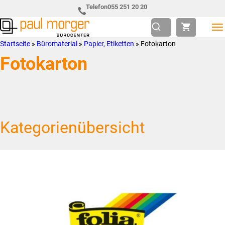
Zur
Skip
Telefon
055 251 20 20
Hauptnavigation
to
springen
main
Paul
so
Startseite
»
Büromaterial
»
Papier, Etiketten
»
Fotokarton
content
Morger
individuell
Fotokarton
AG
wie
Bürocenter
Sie
Kategorienübersicht