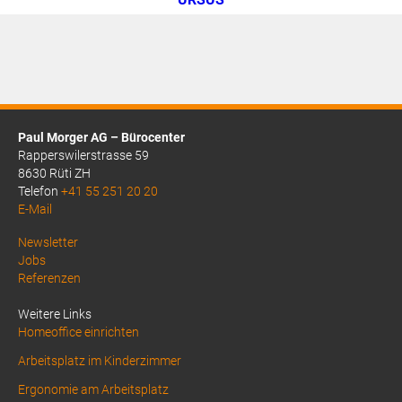
Paul Morger AG – Bürocenter
Rapperswilerstrasse 59
8630 Rüti ZH
Telefon
+41 55 251 20 20
E-Mail
Above
Newsletter
Jobs
Footer
Referenzen
1
Weitere Links
Homeoffice einrichten
Arbeitsplatz im Kinderzimmer
Ergonomie am Arbeitsplatz