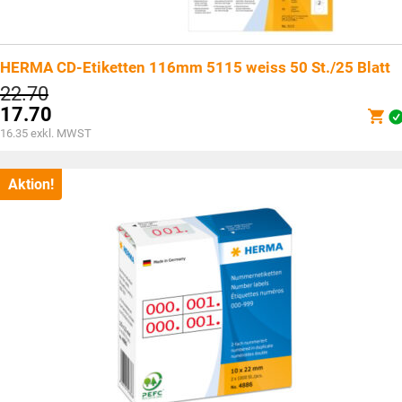
HERMA CD-Etiketten 116mm 5115 weiss 50 St./25 Blatt
Ursprünglicher
22.70
Preis
17.70
war:
Aktueller
16.35
exkl. MWST
CHF22.70
Preis
ist:
CHF17.70.
Aktion!