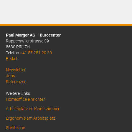
Paul Morger AG – Bürocenter
Rapperswilerstrasse 59
8630 Rüti ZH
Telefon
+41 55 251 20 20
E-Mail
Above
Newsletter
Jobs
Footer
Referenzen
1
Weitere Links
Homeoffice einrichten
Arbeitsplatz im Kinderzimmer
Ergonomie am Arbeitsplatz
Stehtische