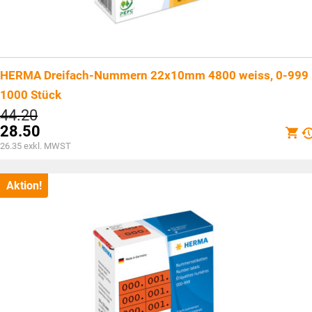
HERMA Dreifach-Nummern 22x10mm 4800 weiss, 0-999
1000 Stück
Ursprünglicher
44.20
Preis
28.50
war:
Aktueller
26.35
exkl. MWST
CHF44.20
Preis
ist:
CHF28.50.
Aktion!