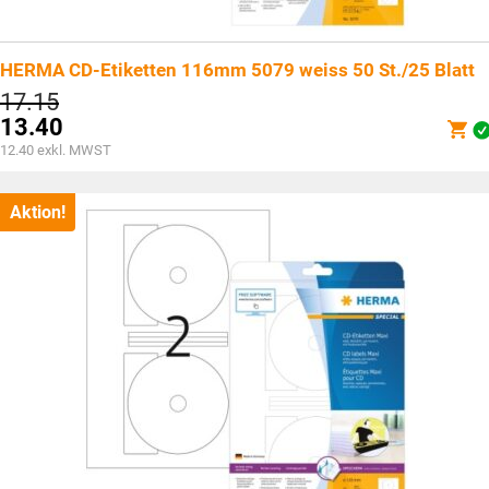
HERMA CD-Etiketten 116mm 5079 weiss 50 St./25 Blatt
Ursprünglicher
17.15
Preis
13.40
war:
Aktueller
12.40
exkl. MWST
CHF17.15
Preis
ist:
CHF13.40.
Aktion!