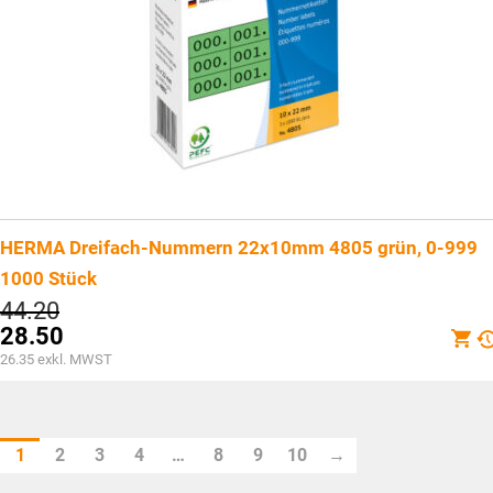
HERMA Dreifach-Nummern 22x10mm 4805 grün, 0-999
1000 Stück
Ursprünglicher
44.20
Preis
28.50
war:
Aktueller
26.35
exkl. MWST
CHF44.20
Preis
ist:
CHF28.50.
1
2
3
4
…
8
9
10
→