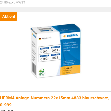
war:
Aktueller
24.80
exkl. MWST
CHF41.50
Preis
ist:
CHF26.80.
Aktion!
HERMA Anlage-Nummern 22x15mm 4833 blau/schwarz,
0-999