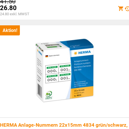
Ursprünglicher
41.50
Preis
26.80
war:
Aktueller
24.80
exkl. MWST
CHF41.50
Preis
ist:
CHF26.80.
Aktion!
HERMA Anlage-Nummern 22x15mm 4834 grün/schwarz,