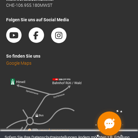
CHE-106.955.180MWST
Folgen Sie uns auf Social Media
So finden Sie uns
Google Maps
✦
✦
✦
✦
✦
✦
✦
✦
Sofern Sie Ihre Datenschutzeinstellungen ändern möchten z.B. Erteilung