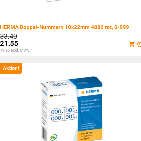
HERMA Doppel-Nummern 10x22mm 4886 rot, 0-999
Ursprünglicher
33.40
Preis
21.55
war:
Aktueller
19.95
exkl. MWST
CHF33.40
Preis
ist:
CHF21.55.
Aktion!