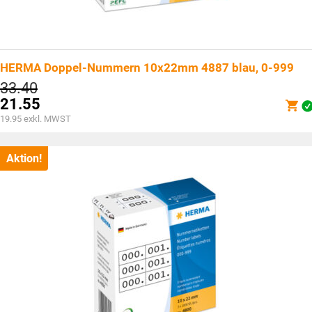
HERMA Doppel-Nummern 10x22mm 4887 blau, 0-999
Ursprünglicher
33.40
Preis
21.55
war:
Aktueller
19.95
exkl. MWST
CHF33.40
Preis
ist:
CHF21.55.
Aktion!