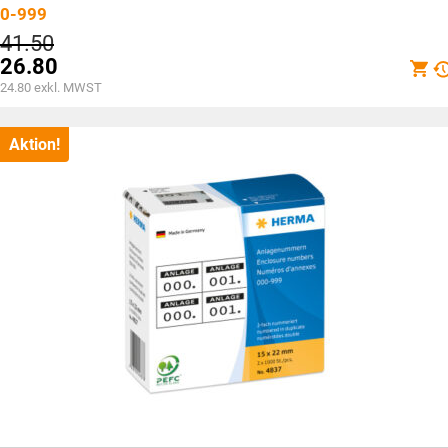
0-999
Ursprünglicher
41.50
Preis
26.80
war:
Aktueller
24.80
exkl. MWST
CHF41.50
Preis
ist:
CHF26.80.
Aktion!