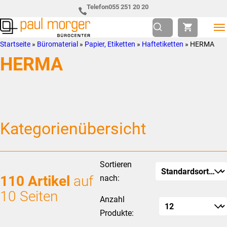
Zur
Skip
Telefon
055 251 20 20
Hauptnavigation
to
springen
main
Paul
so
Startseite
»
Büromaterial
»
Papier, Etiketten
»
Haftetiketten
»
HERMA
content
Morger
individuell
HERMA
AG
wie
Bürocenter
Sie
Kategorienübersicht
Sortieren
110 Artikel
auf
nach:
10 Seiten
Anzahl
Produkte: