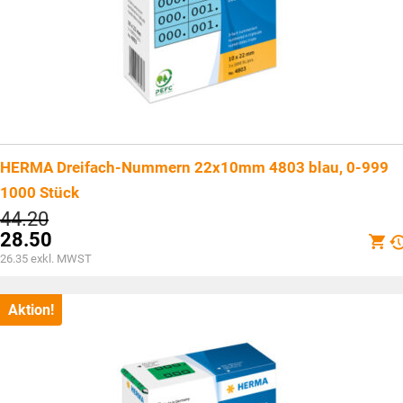
HERMA Dreifach-Nummern 22x10mm 4803 blau, 0-999
1000 Stück
Ursprünglicher
44.20
Preis
28.50
war:
Aktueller
26.35
exkl. MWST
CHF44.20
Preis
ist:
CHF28.50.
Aktion!