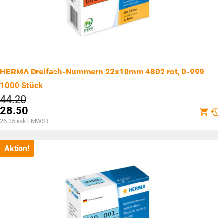
HERMA Dreifach-Nummern 22x10mm 4802 rot, 0-999
1000 Stück
Ursprünglicher
44.20
Preis
28.50
war:
Aktueller
26.35
exkl. MWST
CHF44.20
Preis
ist:
CHF28.50.
Aktion!