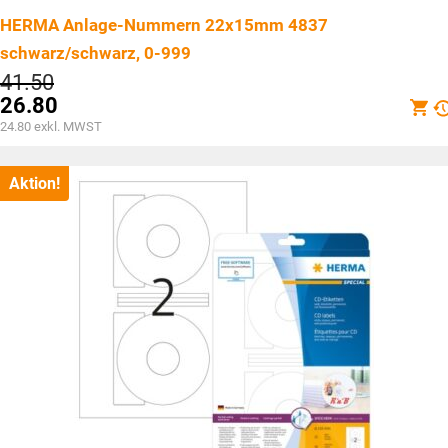
HERMA Anlage-Nummern 22x15mm 4837
schwarz/schwarz, 0-999
Ursprünglicher
41.50
Preis
26.80
war:
Aktueller
24.80
exkl. MWST
CHF41.50
Preis
ist:
CHF26.80.
Aktion!