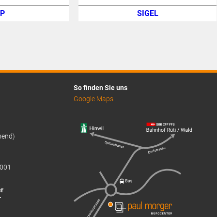
P
SIGEL
So finden Sie uns
Google Maps
hend)
001
r
T