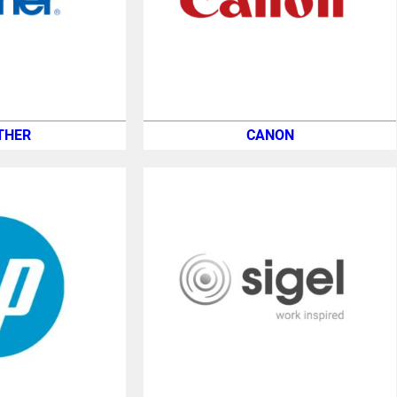
THER
CANON