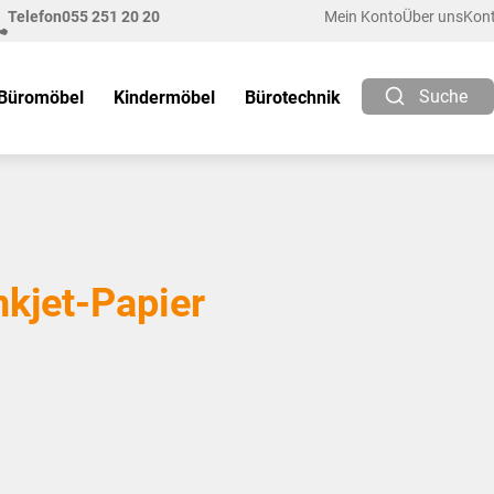
Telefon
055 251 20 20
Mein Konto
Über uns
Kon
Suche
Büromöbel
Kindermöbel
Bürotechnik
nkjet-Papier