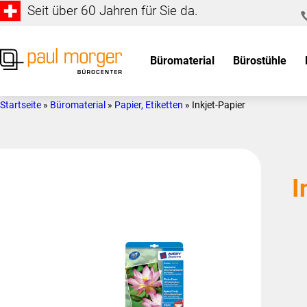
Seit über 60 Jahren für Sie da.
Zur
Skip
Hauptnavigation
to
springen
main
Büromaterial
Bürostühle
content
Paul
so
Morger
individuell
Startseite
»
Büromaterial
»
Papier, Etiketten
»
Inkjet-Papier
AG
wie
Bürocenter
Sie
I