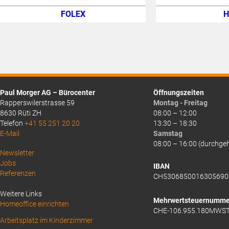
FOLEX
H
Paul Morger AG – Bürocenter
Öffnungszeiten
Rapperswilerstrasse 59
Montag - Freitag
8630 Rüti ZH
08:00 – 12:00
Telefon
+41 55 251 20 20
13:30 – 18:30
E-Mail
Samstag
08:00 – 16:00 (durchge
Above
Newsletter
Jobs
Footer
IBAN
Referenzen
CH5306850016305690
1
Weitere Links
Mehrwertsteuernumme
Homeoffice einrichten
CHE-106.955.180MWS
Arbeitsplatz im Kinderzimmer