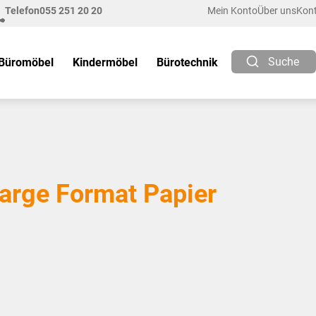
Telefon
055 251 20 20
Mein Konto
Über uns
Kon
Suche
Büromöbel
Kindermöbel
Bürotechnik
arge Format Papier