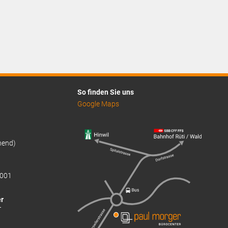
So finden Sie uns
Google Maps
hend)
001
r
T