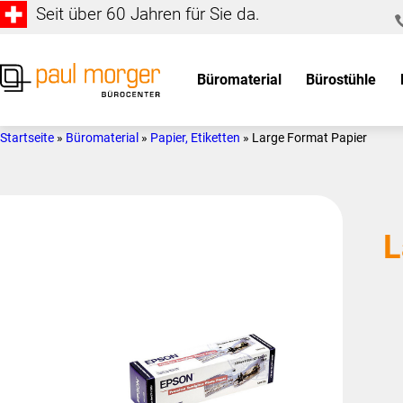
Seit über 60 Jahren für Sie da.
Zur
Skip
Hauptnavigation
to
springen
main
Büromaterial
Bürostühle
content
Paul
so
Morger
individuell
Startseite
»
Büromaterial
»
Papier, Etiketten
»
Large Format Papier
AG
wie
Bürocenter
Sie
L