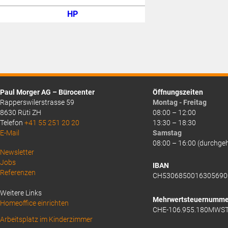
HP
Paul Morger AG – Bürocenter
Öffnungszeiten
Rapperswilerstrasse 59
Montag - Freitag
8630 Rüti ZH
08:00 – 12:00
Telefon
+41 55 251 20 20
13:30 – 18:30
E-Mail
Samstag
08:00 – 16:00 (durchge
Above
Newsletter
Jobs
Footer
IBAN
Referenzen
CH5306850016305690
1
Weitere Links
Mehrwertsteuernumme
Homeoffice einrichten
CHE-106.955.180MWS
Arbeitsplatz im Kinderzimmer