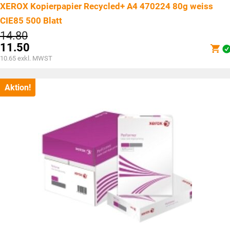
XEROX Kopierpapier Recycled+ A4 470224 80g weiss
CIE85 500 Blatt
Ursprünglicher
14.80
Preis
11.50
war:
Aktueller
10.65
exkl. MWST
CHF14.80
Preis
ist:
CHF11.50.
Aktion!