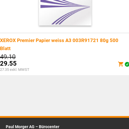
XEROX Premier Papier weiss A3 003R91721 80g 500
Blatt
Ursprünglicher
49.10
Preis
29.55
war:
Aktueller
27.35
exkl. MWST
CHF49.10
Preis
ist:
CHF29.55.
Paul Morger AG – Bürocenter