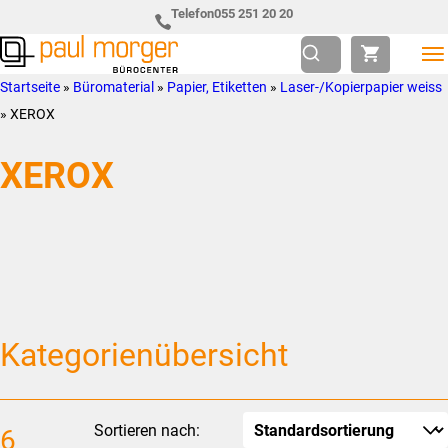
Zur
Skip
Telefon
055 251 20 20
Hauptnavigation
to
springen
main
Paul
so
Startseite
»
Büromaterial
»
Papier, Etiketten
»
Laser-/Kopierpapier weiss
content
Morger
individuell
»
XEROX
AG
wie
XEROX
Bürocenter
Sie
Kategorienübersicht
Sortieren nach:
6