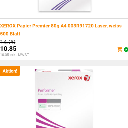
XEROX Papier Premier 80g A4 003R91720 Laser, weiss
500 Blatt
Ursprünglicher
14.20
Preis
10.85
war:
Aktueller
10.05
exkl. MWST
CHF14.20
Preis
ist:
CHF10.85.
Aktion!