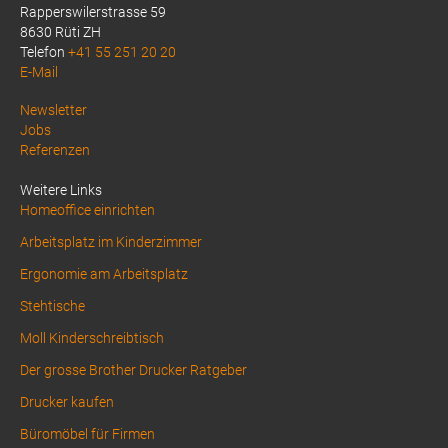
Rapperswilerstrasse 59
8630 Rüti ZH
Telefon
+41 55 251 20 20
E-Mail
Above
Newsletter
Jobs
Footer
Referenzen
1
Weitere Links
Homeoffice einrichten
Arbeitsplatz im Kinderzimmer
Ergonomie am Arbeitsplatz
Stehtische
Moll Kinderschreibtisch
Der grosse Brother Drucker Ratgeber
Drucker kaufen
Büromöbel für Firmen