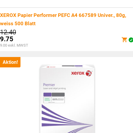
XEROX Papier Performer PEFC A4 667589 Univer., 80g,
weiss 500 Blatt
Ursprünglicher
12.40
Preis
9.75
war:
Aktueller
9.00
exkl. MWST
CHF12.40
Preis
ist:
CHF9.75.
Aktion!