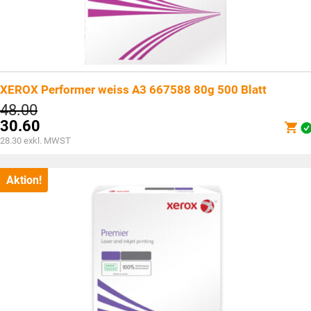
XEROX Performer weiss A3 667588 80g 500 Blatt
Ursprünglicher
48.00
Preis
30.60
war:
Aktueller
28.30
exkl. MWST
CHF48.00
Preis
ist:
CHF30.60.
Aktion!