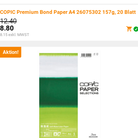
COPIC Premium Bond Paper A4 26075302 157g, 20 Blatt
Ursprünglicher
12.40
Preis
8.80
war:
Aktueller
8.15
exkl. MWST
CHF12.40
Preis
ist:
CHF8.80.
Aktion!