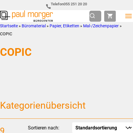
Zur
Skip
Telefon
055 251 20 20
Hauptnavigation
to
springen
main
Paul
so
Startseite
»
Büromaterial
»
Papier, Etiketten
»
Mal-/Zeichenpapier
»
content
Morger
individuell
COPIC
AG
wie
COPIC
Bürocenter
Sie
Kategorienübersicht
Sortieren nach:
9