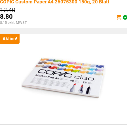
COPIC Custom Paper A4 26075300 150g, 20 Blatt
Ursprünglicher
12.40
Preis
8.80
war:
Aktueller
8.15
exkl. MWST
CHF12.40
Preis
ist:
CHF8.80.
Aktion!