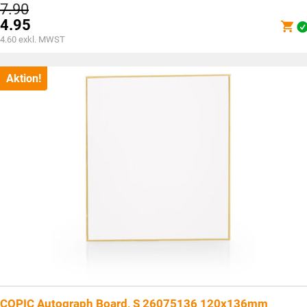
Ursprünglicher
7.90
Preis
4.95
war:
Aktueller
4.60
exkl. MWST
CHF7.90
Preis
ist:
CHF4.95.
Aktion!
COPIC Autograph Board, S 26075136 120x136mm