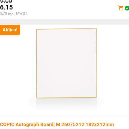
Ursprünglicher
9.00
Preis
6.15
war:
Aktueller
5.70
exkl. MWST
CHF9.00
Preis
ist:
CHF6.15.
Aktion!
COPIC Autograph Board, M 26075212 182x212mm