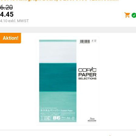
Ursprünglicher
6.20
Preis
4.45
war:
Aktueller
4.10
exkl. MWST
CHF6.20
Preis
ist:
CHF4.45.
Aktion!