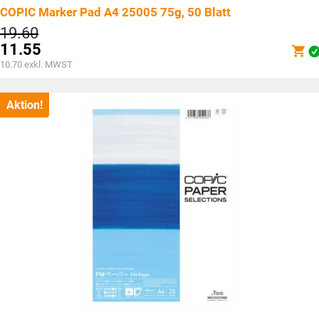
COPIC Marker Pad A4 25005 75g, 50 Blatt
Ursprünglicher
19.60
Preis
11.55
war:
Aktueller
10.70
exkl. MWST
CHF19.60
Preis
ist:
CHF11.55.
Aktion!