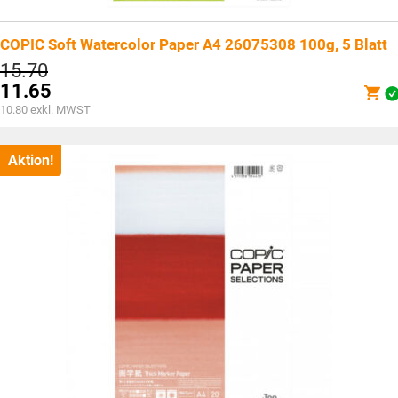
COPIC Soft Watercolor Paper A4 26075308 100g, 5 Blatt
Ursprünglicher
15.70
Preis
11.65
war:
Aktueller
10.80
exkl. MWST
CHF15.70
Preis
ist:
CHF11.65.
Aktion!