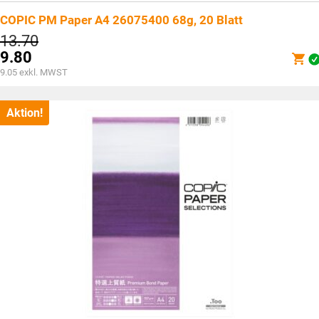
COPIC PM Paper A4 26075400 68g, 20 Blatt
Ursprünglicher
13.70
Preis
9.80
war:
Aktueller
9.05
exkl. MWST
CHF13.70
Preis
ist:
CHF9.80.
Aktion!