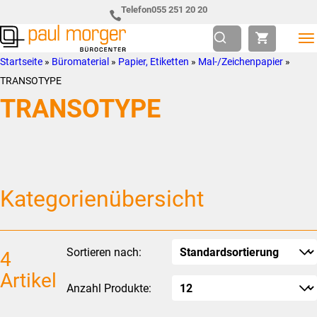
Zur
Skip
Telefon
055 251 20 20
Hauptnavigation
to
springen
main
Paul
so
Startseite
»
Büromaterial
»
Papier, Etiketten
»
Mal-/Zeichenpapier
»
content
Morger
individuell
TRANSOTYPE
AG
wie
TRANSOTYPE
Bürocenter
Sie
Kategorienübersicht
Sortieren nach:
4
Artikel
Anzahl Produkte: