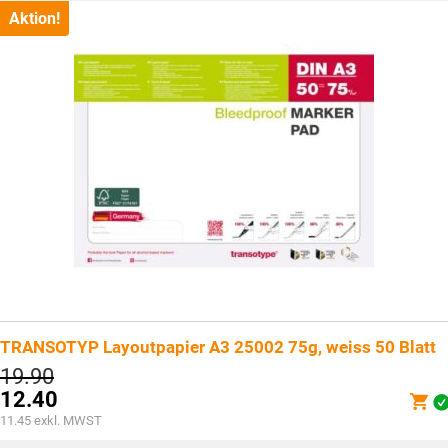
Aktion!
TRANSOTYP Layoutpapier A3 25002 75g, weiss 50 Blatt
Ursprünglicher
19.90
Preis
12.40
war:
Aktueller
11.45
exkl. MWST
CHF19.90
Preis