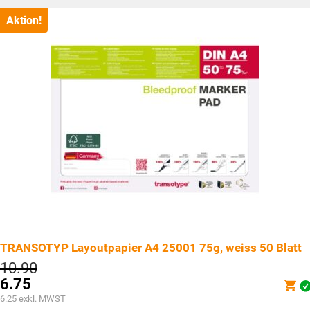
ist:
CHF12.40.
Aktion!
TRANSOTYP Layoutpapier A4 25001 75g, weiss 50 Blatt
Ursprünglicher
10.90
Preis
6.75
war:
Aktueller
6.25
exkl. MWST
CHF10.90