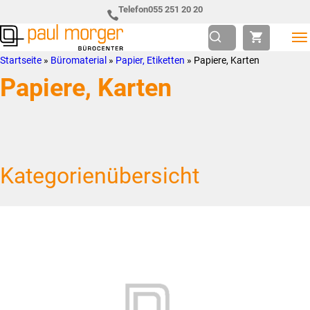
Zur
Skip
Telefon
055 251 20 20
Hauptnavigation
to
springen
main
Paul
so
Startseite
»
Büromaterial
»
Papier, Etiketten
»
Papiere, Karten
content
Morger
individuell
Papiere, Karten
AG
wie
Bürocenter
Sie
Kategorienübersicht